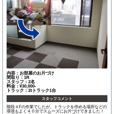
内容：お部屋のお片づけ
間取り：1R
スタッフ：2名
料金：¥30,000-
トラック：2tトラック1台
スタッフコメント
階段４Fの作業でしたが、トラックを停める場所などの
環境もよく４０分でスムーズにお片づけできました！