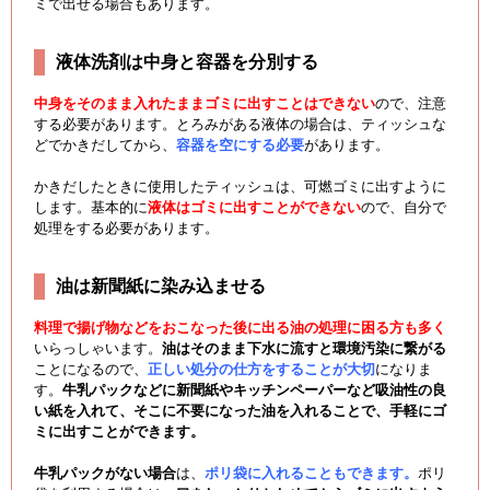
ミで出せる場合もあります。
液体洗剤は中身と容器を分別する
中身をそのまま入れたままゴミに出すことはできない
ので、注意
する必要があります。とろみがある液体の場合は、ティッシュな
どでかきだしてから、
容器を空にする必要
があります。
かきだしたときに使用したティッシュは、可燃ゴミに出すように
します。基本的に
液体はゴミに出すことができない
ので、自分で
処理をする必要があります。
油は新聞紙に染み込ませる
料理で揚げ物などをおこなった後に出る油の処理に困る方も多く
いらっしゃいます。
油はそのまま下水に流すと環境汚染に繋がる
ことになるので、
正しい処分の仕方をすることが大切
になりま
す。
牛乳パックなどに新聞紙やキッチンペーパーなど吸油性の良
い紙を入れて、そこに不要になった油を入れることで、手軽にゴ
ミに出すことができます。
牛乳パックがない場合
は、
ポリ袋に入れることもできます。
ポリ