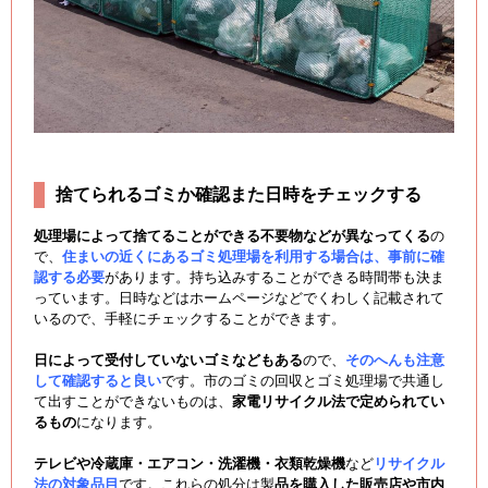
捨てられるゴミか確認また日時をチェックする
処理場によって捨てることができる不要物などが異なってくる
の
で、
住まいの近くにあるゴミ処理場を利用する場合は、事前に確
認する必要
があります。持ち込みすることができる時間帯も決ま
っています。日時などはホームページなどでくわしく記載されて
いるので、手軽にチェックすることができます。
日によって受付していないゴミなどもある
ので、
そのへんも注意
して確認すると良い
です。市のゴミの回収とゴミ処理場で共通し
て出すことができないものは、
家電リサイクル法で定められてい
るもの
になります。
テレビや冷蔵庫・エアコン・洗濯機・衣類乾燥機
など
リサイクル
法の対象品目
です。これらの処分は製
品を購入した販売店や市内