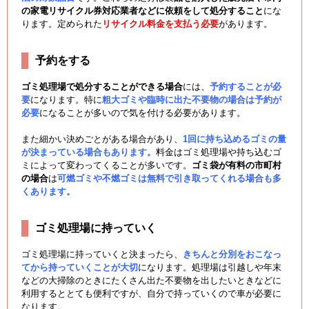
の家電リサイクル券対応業者などに依頼をして処分すること
にな
ります。定められた
リサイクル料金を支払う必要
があります。
予約をする
ゴミ処理場で処分することができる場合
には、
予約することが必
要
になります。特に
粗大ゴミや臨時に出た不要物の場合は予約が
必要
になることが多いので気を付ける必要があります。
また細かい決めごとがある場合があり、
1回に持ち込めるゴミの量
が決まっている場合もあります。
料金はゴミ処理場や持ち込むゴ
ミによって変わってくることが多いです。
ゴミ袋が有料の市町村
の場合
は
可燃ゴミや不燃ゴミは無料で引き取ってくれる場合も多
くあります。
ゴミ処理場に持っていく
ゴミ処理場に持っていくと決まったら、
きちんと分別をおこなっ
てから持っていくことが大切
になります。処理場は引越しや年末
などの大掃除のときにたくさん出た不要物を出したいときなどに
利用するととても便利ですが、自分で持っていくので車が必要に
なります。