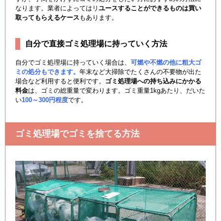
なります。業者によってはリ
ユースすることができるものは買い
取ってもらえるケース
もあります。
自分で直接ゴミ処理場に持っていく方法
自分でゴミ処理場に持っていく場合は、
可燃や不燃の他に粗大ゴ
ミの処分もできます。
年末など大掃除でたくさんの不要物が出た
場合など利用すると便利です。
ゴミ処理場への持ち込みにかかる
料金
は、ゴミの総重量で変わります。ゴミ重量1kgあたり、だいた
い
100～300円程度
です。
ゴミ処理場でゴミを捨てる方法