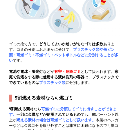
ゴミの捨て方で、
どうしてよいか迷いがちなゴミは多数
ありま
す。ゴミの分別はおおまかに分けて、
プラスチック類や缶ビン
類・可燃ゴミ・不燃ゴミ・ペットボトルなどに分別することが多
い
です。
電池や電球・蛍光灯
などが
有害・危険ゴミ
として扱われます。
家
庭で洗濯をする際に使用する液体洗剤の容器
は、
プラスチックで
できているものは
プラスチック類
に分別します。
9割燃える素材なら可燃ゴミ
9割燃える素材
なら
可燃ゴミに分類してゴミに出すことができま
す。
一部に金属などが使用されているもの
でも、90パーセント以
上が
燃える素材の場合は可燃ゴミとして扱います。
木製のハンガ
ーなどは金属部分を取り外すことは非常に困難になるので可燃ゴ