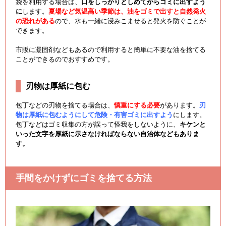
袋を利用する場合は、
口をしっかりとしめてからゴミに出すよう
に
します。
夏場など気温高い季節は、油をゴミで出すと自然発火
の恐れがある
ので、水も一緒に浸みこませると発火を防ぐことが
できます。
市販に凝固剤などもあるので利用すると簡単に不要な油を捨てる
ことができるのでおすすめです。
刃物は厚紙に包む
包丁などの刃物を捨てる場合は、
慎重にする必要
があります。
刃
物は厚紙に包むようにして危険・有害ゴミに出すよう
にします。
包丁などはゴミ収集の方が誤って怪我をしないように、
キケンと
いった文字を厚紙に示さなければならない自治体などもありま
す。
手間をかけずにゴミを捨てる方法