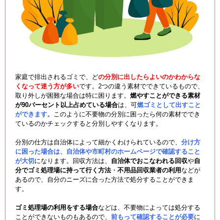
家庭で排出されるゴミで、ど
の分別に出したらよいのかわからな
くなって迷う方が多い
です。2つの違う素材でできているもので、
取り外しが困難な場合は特に困ります。
燃やすことができる素材
が90パーセント以上占めている場合
は、可
燃ゴミとして出すこと
ができます。
このように不要物の分別に困ったら何の素材ででき
ているのかチェックすると分別しやすくなります。
分別の仕方は自治体によって細かくわけられているので、
分け方
に困った場合は、自治体や市町村のホームページで確認すること
が大切
になります。回収方法は、
自治体でおこなわれる回収
や
自
分でゴミ処理場に持って行く方法
・
不用品回収業者の利用
などが
あるので、自分のニーズに合った方法で処分することができま
す。
ゴミ処理場の利用をする場合
などは、不要物によっては処分する
ことができないものもあるので、
前もって確認することが必要
に