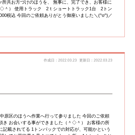
か所共お方づけのほうを、 無事に、完了でき、お客様に
◇＾） 使用トラック 2ｔショートトラック1台 2トン
000税込 今回のご依頼ありがとう御座いました＼(^o^)／
作成日：2022.03.23
更新日：2022.03.23
、中原区のほうへ作業へ行って参りました 今回のご依頼
頂き お会いする事ができました（＾◇＾） お客様の所
に記載されてる 1トンパックでの対応が、可能かという