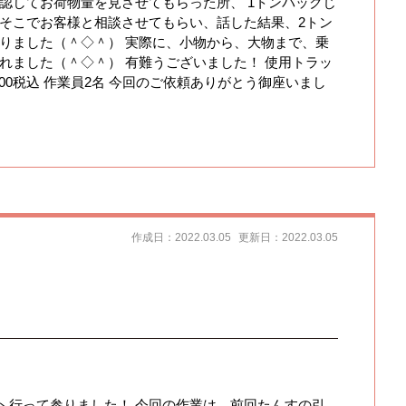
認してお荷物量を見させてもらった所、 1トンパックじ
 そこでお客様と相談させてもらい、話した結果、2トン
まりました（＾◇＾） 実際に、小物から、大物まで、乗
れました（＾◇＾） 有難うございました！ 使用トラッ
000税込 作業員2名 今回のご依頼ありがとう御座いまし
作成日：2022.03.05
更新日：2022.03.05
へ行って参りました！ 今回の作業は、前回たんすの引