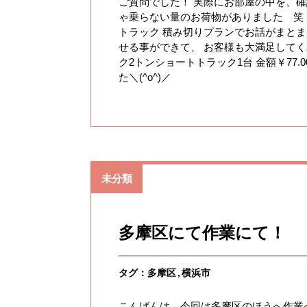
ご質問でした！ 実際にお部屋の中を、確
ゃ乗らない量のお荷物がありました 笑
トラック 積み切りプランでお話がまと
せる事ができて、 お客様も大満足してく
ク2トンショートトラック1台 金額￥77.
た＼(^o^)／
未分類
多摩区にて作業にて！
タグ：
多摩区
横浜市
こんばんは、今回は多摩区のほうへ作業