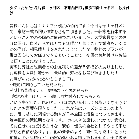
タグ：
おかたづけ
保土ヶ谷区 不用品回収
横浜市保土ヶ谷区 お片付
け
皆様こんにちは！ナナフク横浜の竹内です！今回は保土ヶ谷区に
て、家財一式の回収作業をさせて頂きました。一軒家を解体する
ということでの今回のご依頼でございました。大型家具などの処
分に困り、自分たちではとても無理だと言うことで業者をいくつ
かの呼び、相見積もりをされたようでしたが、弊社のプランが一
番は安心してお任せできるということで、今回のお片付けをお任
せ頂くことになりました。
実際に弊社と他業者とのお見積りの差が５倍ほどのありました。
お客様も大変に驚かれ、最終的に弊社をお選び頂きました！
お選びいただいた思いとしましては、
･誠実 に対応していただいた。
･他社の見積りより、納得のいく内容だった
･家財の片付けと、引っ越し両方対応してもらえる
という事でした。他のところにはない安心してお願いできそうで
したとお言葉を頂きました！これからのシーズンにはこのよう
に、引っ越しに関係する動きが日本全国で活発になってきます。
毎年恒例の繁忙期となります。その大きな流れのなかで、安心し
てお任せいただけるような、安心、優良の会社としてやって来た
実績と自信があります。他の業者のように繁忙期を逆手にとった
桁違いのお見積など、内容の薄いお見積は致しません。全て後納