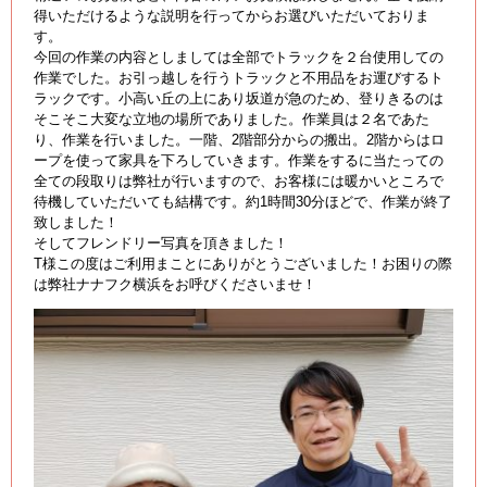
得いただけるような説明を行ってからお選びいただいておりま
す。
今回の作業の内容としましては全部でトラックを２台使用しての
作業でした。お引っ越しを行うトラックと不用品をお運びするト
ラックです。小高い丘の上にあり坂道が急のため、登りきるのは
そこそこ大変な立地の場所でありました。作業員は２名であた
り、作業を行いました。一階、2階部分からの搬出。2階からはロ
ープを使って家具を下ろしていきます。作業をするに当たっての
全ての段取りは弊社が行いますので、お客様には暖かいところで
待機していただいても結構です。約1時間30分ほどで、作業が終了
致しました！
そしてフレンドリー写真を頂きました！
T様この度はご利用まことにありがとうございました！お困りの際
は弊社ナナフク横浜をお呼びくださいませ！