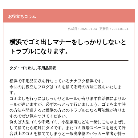
お役立ちコラム
作成日：2021.01.24
更新日：2021.01.24
横浜でゴミ出しマナーをしっかりしないと
トラブルになります。
タグ：
ゴミ出し
不用品回収
横浜で不用品回収を行なっているナナフク横浜です。
今回のお役立ちブログはゴミを捨てる時の方法ご説明いたしま
す。
ゴミ出しを行うにはしっかりとルールが有ります自治体によりル
ールが違いますが、必ずのっとって行いましょう。ゴミを出す時
の方法を間違えると近隣の方とのトラブルになる可能性が有りま
すのでぜひ気をつけてください。
例えば大型ゴミや不燃ゴミ、小型家電などを一緒にごちゃまぜに
して捨てたら絶対にダメです。またゴミ置場スペースを超えて許
容以上のゴミを捨ててしまうと一般廃棄物のパッカー業者が持っ