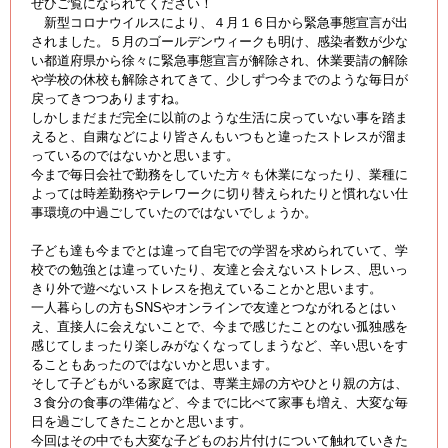
ぜひご覧になられてください！
新型コロナウイルスにより、４月１６日から緊急事態宣言が出
されました。５月のゴールデンウィークも明け、感染者数が少な
い都道府県から徐々に緊急事態宣言が解除され、休業要請の解除
や学校の休校も解除されてきて、少しずつ今までのような毎日が
戻ってきつつありますね。
しかしまだまだ完全に以前のような生活に戻っていない事を踏ま
えると、自粛などにより皆さんもいつもと違ったストレスが溜ま
っているのではないかと思います
。
今まで毎日会社で勤務をしていた方々も休業になったり、業種に
よっては時差勤務やテレワークに切り替えられたりと慣れない仕
事環境の中過ごしていたのではないでしょうか。
子ども達も今までとは違って自宅での学習を求められていて、学
校での勉強とは違っていたり、友達と会えないストレス、思いっ
きり外で遊べないストレスを抱えていることかと思います。
一人暮らしの方もSNSやオンラインで友達とつながれるとはい
え、直接人に会えないことで、今まで感じたことのない孤独感を
感じてしまったり楽しみがなくなってしまうなど、辛い思いをす
ることもあったのではないかと思います。
そして子どもがいる家庭では、専業主婦の方やひとり親の方は、
３食分の食事の準備など、今までに比べて家事も増え、大変な毎
日を過ごしてきたことかと思います。
今回はその中でも大変な子どものお片付けについて触れていきた