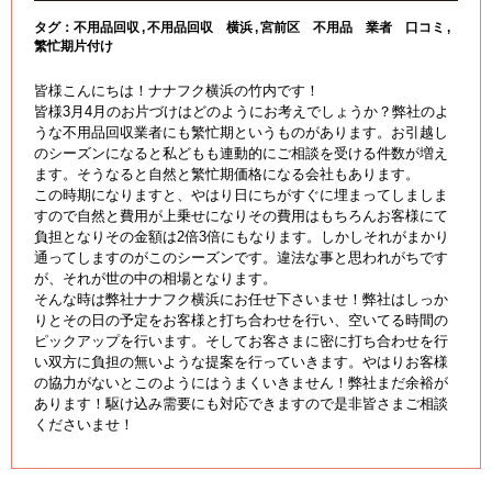
タグ：
不用品回収
不用品回収 横浜
宮前区 不用品 業者 口コミ
繁忙期片付け
皆様こんにちは！ナナフク横浜の竹内です！
皆様3月4月のお片づけはどのようにお考えでしょうか？弊社のよ
うな不用品回収業者にも繁忙期というものがあります。お引越し
のシーズンになると私どもも連動的にご相談を受ける件数が増え
ます。そうなると自然と繁忙期価格になる会社もあります。
この時期になりますと、やはり日にちがすぐに埋まってしましま
すので自然と費用が上乗せになりその費用はもちろんお客様にて
負担となりその金額は2倍3倍にもなります。しかしそれがまかり
通ってしますのがこのシーズンです。違法な事と思われがちです
が、それが世の中の相場となります。
そんな時は弊社ナナフク横浜にお任せ下さいませ！弊社はしっか
りとその日の予定をお客様と打ち合わせを行い、空いてる時間の
ピックアップを行います。そしてお客さまに密に打ち合わせを行
い双方に負担の無いような提案を行っていきます。やはりお客様
の協力がないとこのようにはうまくいきません！弊社まだ余裕が
あります！駆け込み需要にも対応できますので是非皆さまご相談
くださいませ！