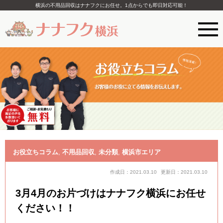
横浜の不用品回収はナナフクにお任せ。1点からでも即日対応可能！
お役立ちコラム
,
不用品回収
,
未分類
,
横浜市エリア
作成日：2021.03.10
更新日：2021.03.10
3月4月のお片づけはナナフク横浜にお任せ
ください！！