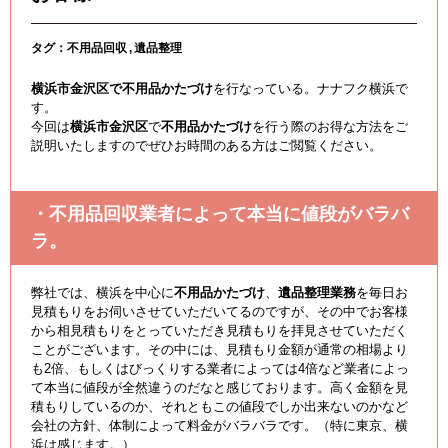
タグ：
不用品回収
遺品整理
横浜市金沢区で不用品かたづけ
を行なっている。ナナフク横浜で
す。
今回は
横浜市金沢区
で
不用品かたづけ
を行う際のお得な方法をご
説明いたしますのでぜひお時間のある方はご閲覧ください。
・不用品回収業者によって本当に値段がバラバ
ラ。
弊社では、横浜を中心に
不用品かたづけ
、
遺品整理業務
を毎日お
見積もりをお伺いさせていただいてるのですが、その中でお客様
から相見積もりをとっていただき見積もりを拝見させていただく
ことがございます。その中には、見積もり金額が通常の相場より
も2倍、もしくはびっくりする業者によっては4倍など業者によっ
て本当に値段が全然違うのだなと感じております。高く金額を見
積もりしているのか、それともこの値段でしか出来ないのかなど
会社の方針、体制によって料金がバラバラです。（特に東京、横
浜は感じます。）