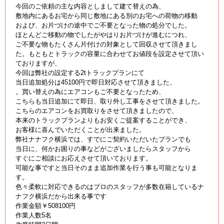
今回のご依頼の主な内容としまして建て替えの為、
敷地内にあるお宅から同じ敷地にある別のお宅への荷物の移動
および、お片づけの途中でご不要となった物の処分でした。
ほとんどご移動の物でしたがやはりお片づけが進むにつれ、
ご不要な物もたくさん片付けの対象として回収させて頂きまし
た。もともとトラックの容量に合わせてお値段を設定させて頂い
ておりますが、
今回は弊社の設定する2tトラックプランにて
当日追加処分は45100円で即日対応させて頂きました、
。買い替えの為にエアコンもご不要となったため、
こちらも当日追加にて即日、取り外し工事をさせて頂きました。
こちらのエアコンをお買取りをさせて頂きましたので、
本来のトラックプランよりもお安くご提案することができ、
お客様に喜んでいただくことが出来ました。
弊社ナナフク横浜では、すでにご契約いただいたプランでも
当日に、何かお困りの事などがございましたらスタッフから
すぐにご相談にお応えさせて頂いております。
可能な事ですと当日そのまま追加作業を行う事も可能となりま
す。
色々柔軟に対応できるのはプロのスタッフが多数在籍しているナ
ナフク横浜だから出来る事です
作業金額￥508100円
作業人数5名