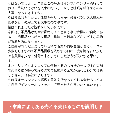
りはないでしょうか？またこの時期はインフルエンザも流行って
おり、手洗いうがいを入念に行いしっかりと睡眠を確保するのが
大事になってきますね。
やはり風邪を引かない体質を作りしっかり栄養バランスの取れた
食事を行うのがとても大事なので事です。
話はそれましたが説明をしていきます。
今回は、
不用品がお金に変わる！！
と言う事で皆様のご自宅にあ
る、生活用品やスポーツ用品、趣味、自転車などさまざまな品物
が買取対象になります。
ご自身がゴミだと思っている物でも案外買取金額が着くケースも
多数ありますので
不用品回収
を依頼する前に一度確認を行い少し
でも負担を少なく処分出来るようにしたほうが良いかと思いま
す。
また、リサイクルショップに依頼するのも方法の一つですが店舗
で売れる物を持って帰るので再販出来る全てが売れるわけではあ
りません。（会社によります）
やはりオールジャンル幅広く買取を行なってくれる会社もしくは
ご自身でインターネットを用いて売った方が良いかと思います。
・家庭によくある売れる売れるものを説明しま