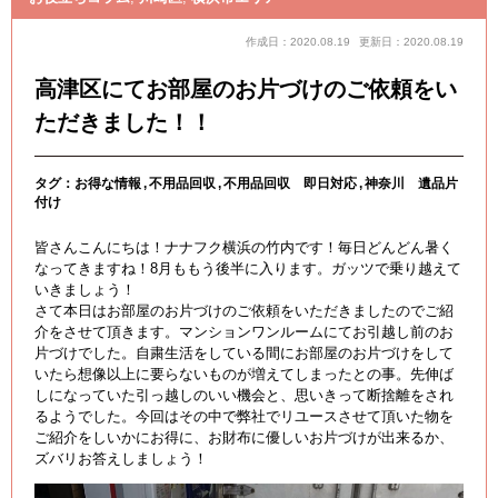
作成日：2020.08.19
更新日：2020.08.19
高津区にてお部屋のお片づけのご依頼をい
ただきました！！
タグ：
お得な情報
不用品回収
不用品回収 即日対応
神奈川 遺品片
付け
皆さんこんにちは！ナナフク横浜の竹内です！毎日どんどん暑く
なってきますね！8月ももう後半に入ります。ガッツで乗り越えて
いきましょう！
さて本日はお部屋のお片づけのご依頼をいただきましたのでご紹
介をさせて頂きます。マンションワンルームにてお引越し前のお
片づけでした。自粛生活をしている間にお部屋のお片づけをして
いたら想像以上に要らないものが増えてしまったとの事。先伸ば
しになっていた引っ越しのいい機会と、思いきって断捨離をされ
るようでした。今回はその中で弊社でリユースさせて頂いた物を
ご紹介をしいかにお得に、お財布に優しいお片づけが出来るか、
ズバリお答えしましょう！