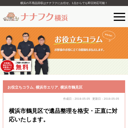
横浜の不用品回収はナナフクにお任せ。1点からでも即日対応可能！
お役立ちコラム
,
横浜市エリア
,
横浜市鶴見区
作成日：2019.05.05
更新日：2019.05.05
横浜市鶴見区で遺品整理を格安・正直に対
応いたします。