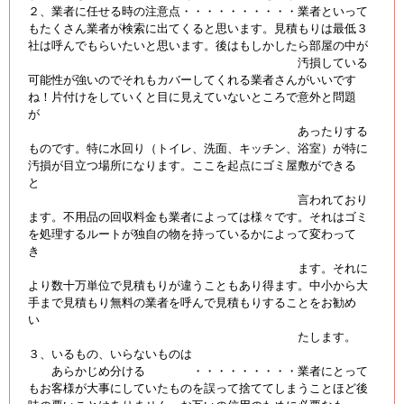
２、業者に任せる時の注意点・・・・・・・・・・業者といって
もたくさん業者が検索に出てくると思います。見積もりは最低３
社は呼んでもらいたいと思います。後はもしかしたら部屋の中が
汚損している
可能性が強いのでそれもカバーしてくれる業者さんがいいです
ね！片付けをしていくと目に見えていないところで意外と問題
が
あったりする
ものです。特に水回り（トイレ、洗面、キッチン、浴室）が特に
汚損が目立つ場所になります。ここを起点にゴミ屋敷ができる
と
言われており
ます。不用品の回収料金も業者によっては様々です。それはゴミ
を処理するルートが独自の物を持っているかによって変わって
き
ます。それに
より数十万単位で見積もりが違うこともあり得ます。中小から大
手まで見積もり無料の業者を呼んで見積もりすることをお勧め
い
たします。
３、いるもの、いらないものは
あらかじめ分ける ・・・・・・・・・業者にとって
もお客様が大事にしていたものを誤って捨ててしまうことほど後