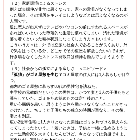
（２）家庭環境によるストレス
例えば夫婦仲が非常に悪くなって、家への愛着がなくなってしま
った場合、その場所をキレイにしようなどとは思えなくなるのが
人間です。
逆に恋人が出来ずにテレビやパソコンの前にすわれるスペースが
あればいいといった堕落的な生活に慣れてしまい、汚れた環境が
落ち着くといった精神状態になってしまう方々もいます。
こういう方々は、外では立派な社会人であることが良くあり、外
で気をはっている分、どこかでその重圧を解放したいのですが、
行き場をなくしたストレス発散口は精神を蝕んでしまうようで
す。
（３）社会からの孤立による寂しさ ＜エピソード＞
「孤独」がゴミ屋敷を生む？
ゴミ屋敷の住人には1人暮らしが目立
つ。
都内のゴミ屋敷に暮らす80代の男性宅を訪ねた。
中学校の元教師だというこの男性は、かつて妻と3人の子供たちと
暮らしていた。ゴミをため始めたのは定年後のこと。
重い心臓病を患い、思うように体を動かせなくなったことがきっ
かけだった。ちょうど子供たちの独立の時期が重なり、その後、
妻とも別居。
広い2世帯住宅に1人きりとなった男性はゴミを片づける気力を失
ってしまったという。「若いときは、子供と一緒に住めるように
と一生懸命家を大きくしたんだけど、今となっては負担ですよ、
家自体が。2階なんか上がったこともない。