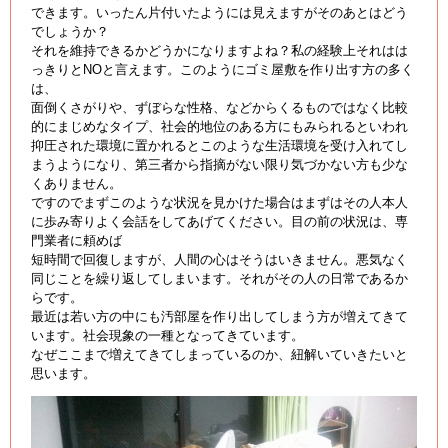
できます。いったん片付いたようには見えますがそのあとはどう
でしょうか？
それを維持できるかどうかになりますよね？私の経験上それはは
っきりとNOと言えます。このようにゴミ屋敷を作り出す方の多く
は、
面倒くさがりや、ずぼらな性格、などからくるものではなく比較
的にまじめなタイプ、社会的地位のある方にもみられるといわれ
抑圧された環境に置かれるとこのような生活環境を受け入れてし
まうようになり、第三者から指摘がない限り気づかない方も少な
くありません。
ですのでまずこのような状況を見かけた場合はまずはその人本人
に歩み寄りよく会話をしてあげてください。目の前の状況は、専
門業者に頼めば
短時間で回復しますが、人間の心はそうはいきません。悪気なく
同じことを繰り返してしまいます。それがその人の日常であるか
らです。
最近は若い方の中にも汚部屋を作り出してしまう方が増えてきて
います。社会現象の一種となってきています。
なぜここまで増えてきてしまっているのか、紐解いていきたいと
思います。