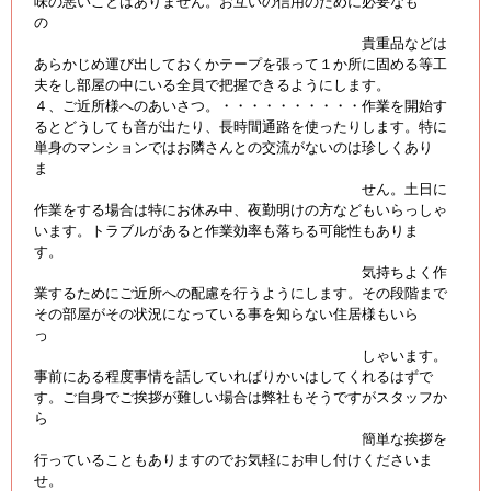
味の悪いことはありません。お互いの信用のために必要なも
の
貴重品などは
あらかじめ運び出しておくかテープを張って１か所に固める等工
夫をし部屋の中にいる全員で把握できるようにします。
４、ご近所様へのあいさつ。・・・・・・・・・・作業を開始す
るとどうしても音が出たり、長時間通路を使ったりします。特に
単身のマンションではお隣さんとの交流がないのは珍しくあり
ま
せん。土日に
作業をする場合は特にお休み中、夜勤明けの方などもいらっしゃ
います。トラブルがあると作業効率も落ちる可能性もありま
す。
気持ちよく作
業するためにご近所への配慮を行うようにします。その段階まで
その部屋がその状況になっている事を知らない住居様もいら
っ
しゃいます。
事前にある程度事情を話していればりかいはしてくれるはずで
す。ご自身でご挨拶が難しい場合は弊社もそうですがスタッフか
ら
簡単な挨拶を
行っていることもありますのでお気軽にお申し付けくださいま
せ。