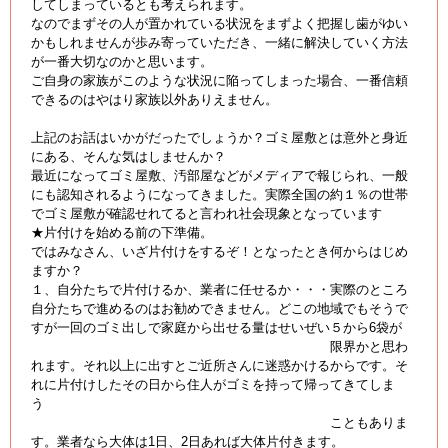
してしまっているとも考えられます。
なのでまずその人が置かれている状況をまずよく把握し歯がゆい
かもしれませんが歩み寄っていただき、一緒に解決していく方法
が一番大切なのかと思います。
ご自身の家族がこのような状況に陥ってしまった場合、一番信頼
できるのはやはり家族以外ありえません。
上記のお話はいかがだったでしょうか？ゴミ屋敷とは意外と身近
にある、そんな気はしませんか？
最近になってゴミ屋敷、汚部屋などがメディアで報じられ、一般
にも認知されるようになってきました。実際全国の約１％の世帯
でゴミ屋敷が確認せれてると言われ社会現象となっています
★片付けを始める前の下準備。
ではみなさん、いざ片付けをするぞ！となったとき何からはじめ
ますか？
１、自分たちで片付けるか、業者に任せるか・・・実際のところ
自分たちで進めるのはお勧めできません。どこの地域でもそうで
すが一回のゴミ出しで家庭から出せる量はせいぜい５から6袋が
限界かと思わ
れます。それ以上に出すとご近所さんに迷惑かけるからです。そ
れに片付けしたその日から住人がゴミを持って帰ってきてしま
う
こともありま
す。業者なら大体は1日、2日あれば大体片付きます。