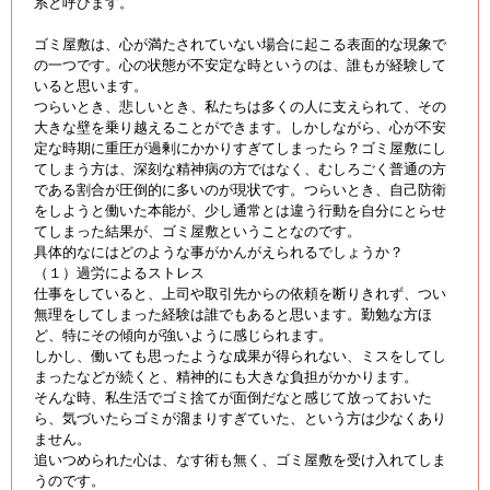
系と呼びます。
ゴミ屋敷は、心が満たされていない場合に起こる表面的な現象で
の一つです。心の状態が不安定な時というのは、誰もが経験して
いると思います。
つらいとき、悲しいとき、私たちは多くの人に支えられて、その
大きな壁を乗り越えることができます。しかしながら、心が不安
定な時期に重圧が過剰にかかりすぎてしまったら？ゴミ屋敷にし
てしまう方は、深刻な精神病の方ではなく、むしろごく普通の方
である割合が圧倒的に多いのが現状です。つらいとき、自己防衛
をしようと働いた本能が、少し通常とは違う行動を自分にとらせ
てしまった結果が、ゴミ屋敷ということなのです。
具体的なにはどのような事がかんがえられるでしょうか？
（１）過労によるストレス
仕事をしていると、上司や取引先からの依頼を断りきれず、つい
無理をしてしまった経験は誰でもあると思います。勤勉な方ほ
ど、特にその傾向が強いように感じられます。
しかし、働いても思ったような成果が得られない、ミスをしてし
まったなどが続くと、精神的にも大きな負担がかかります。
そんな時、私生活でゴミ捨てが面倒だなと感じて放っておいた
ら、気づいたらゴミが溜まりすぎていた、という方は少なくあり
ません。
追いつめられた心は、なす術も無く、ゴミ屋敷を受け入れてしま
うのです。