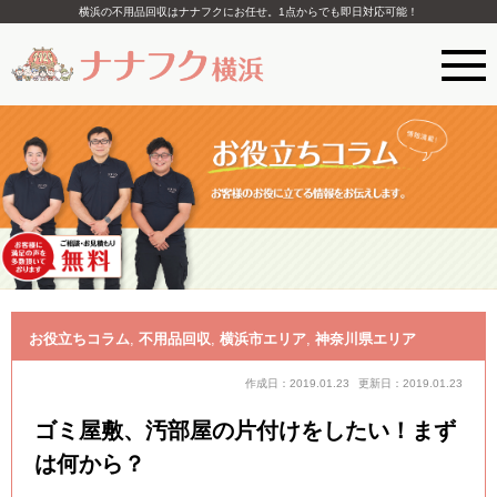
横浜の不用品回収はナナフクにお任せ。1点からでも即日対応可能！
お役立ちコラム
,
不用品回収
,
横浜市エリア
,
神奈川県エリア
作成日：2019.01.23
更新日：2019.01.23
ゴミ屋敷、汚部屋の片付けをしたい！まず
は何から？