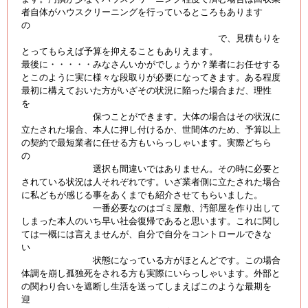
者自体がハウスクリーニングを行っているところもあります
の
で、見積もりを
とってもらえば予算を抑えることもありえます。
最後に・・・・・みなさんいかがでしょうか？業者にお任せする
とこのように実に様々な段取りが必要になってきます。ある程度
最初に構えておいた方がいざその状況に陥った場合まだ、理性
を
保つことができます。大体の場合はその状況に
立たされた場合、本人に押し付けるか、世間体のため、予算以上
の契約で最短業者に任せる方もいらっしゃいます。実際どちら
の
選択も間違いではありません。その時に必要と
されている状況は人それぞれです。いざ業者側に立たされた場合
に私どもが感じる事をあくまでも紹介させてもらいました。
一番必要なのはゴミ屋敷、汚部屋を作り出して
しまった本人のいち早い社会復帰であると思います。これに関し
ては一概には言えませんが、自分で自分をコントロールできな
い
状態になっている方がほとんどです。この場合
体調を崩し孤独死をされる方も実際にいらっしゃいます。外部と
の関わり合いを遮断し生活を送ってしまえばこのような最期を
迎