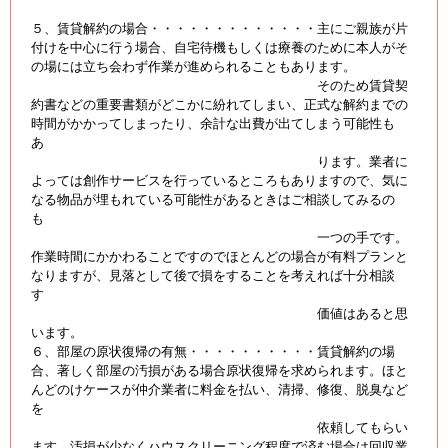
５、賃貸解約の場合・・・・・・・・・・・・・主にご親族が片
付けを中心に行う場合、自宅待機もしくは療養のために本人がそ
の場には立ち会わず作業が進められることもあります。
そのため賃貸契
約書などの重要書類がどこかに紛れてしまい、正式な解約までの
時間がかかってしまったり、余計な出費が出てしまう可能性も
あ
ります。業者に
よっては創作サービスを行っているところもありますので、気に
なる物品が埋もれている可能性があるときはご相談してみるの
も
一つの手です。
作業時間にかかわることですのでほとんどの場合が有料プランと
なりますが、見落として後で損をすることを考えれば十分相談
す
価値はあると思
います。
６、部屋の原状復帰の有無・・・・・・・・・・賃貸解約の場
合、著しく部屋の汚損がある場合原状復帰を求められます。ほと
んどのけケースが仲介業者に料金を払い、清掃、修復、脱臭など
を
依頼してもらい
ます。汚損が少なくハウスクリーニング程度で済む場合は回収業