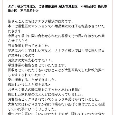
タグ：
横浜市港北区 ごみ屋敷清掃
横浜市港北区 不用品回収
横浜市
港北区 不用品片付け
皆さんこんにちはナナフク横浜の西野です。
本日は港北区のマンションで不用品回収の様子を報告させていた
だきます。
今回は午前中に問い合わせされたお客様でその日の午後から作業
させてもらう
当日作業を行ってきました。
早急に片付けてほしい方など、ナナフク横浜では可能な限り当日
作業を行えるので
お急ぎの方も安心ですね！！。
早速作業の報告をさせていただきます。
回収させていただくものはほとんどが大型家具でした比較的搬出
しやすくされていたので
楽に搬出することができました。
搬出した後にふと壁を見ると
おそらく搬入の際に壁をこすったと思われる傷が
搬出した家具壁のほとんどに傷が入っていました。
お客様もビックリされていてショックを受けられていました。
大変なのはわかりますが雑に作業を行いあげく傷付けたことを隠
していた事にびっくりしました。
傷つけたら言いにくいのはわかりますが、隠してもいつかは分か