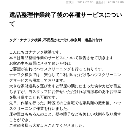
作成日：2019.02.06
更新日：2019.02.06
遺品整理作業終了後の各種サービスについ
て
タグ：
ナナフク横浜
不用品かたづけ
神奈川 遺品片付け
こんにちはナナフク横浜です。
本日は遺品整理作業のサービスについて報告させて頂きます
お家の中を綺麗にさせて頂いた後は
ご要望があればハウスクリーニングも行っております。
ナナフク横浜では、安心してご利用いただけるハウスクリーニン
グサービスも用意しております。
大きな家財道具を運び出すと部屋の隅にたまった埃やカビが目立
ちますが、当スタッフにお任せいただければ清潔感のあるお部屋
を取り戻すことも可能です。
先日、作業を行った川崎区でのご自宅でも家具類の搬出後、ハウ
スクリーニング作業を行いました。
床や畳はもちろんのこと、壁や障子なども美しい状態を取り戻す
ことができ、
ご依頼者様も大変よろこんでくださました。