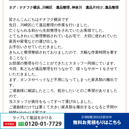
タグ：
ナナフク横浜
川崎区 遺品整理
神奈川 遺品片付け
遺品整理
皆さんこんにちはナナフク横浜です
先日、川崎区にて遺品整理の作業を行いました。
亡くなられる前から生前整理をされていたお客様でした。
とてもきれいに整理整頓されているお宅で、大切に使われていた
家具や家電などの運び出しを
お手伝いさせていただきました。
きちんと整理整頓されておりましたので、大幅な作業時間を要す
ることなく、
お部屋の整理を行うことができたとスタッフ一同感じています。
今回、私どもが遺品整理を行うなかで、様々なサポートをさせて
いただきました。
まず、タンスやベッドなど不用になってしまった家具類の搬出で
す。
ご遺族様に確認したところ、処分したいとのご希望がありました
ので、
当スタッフが責任をもってすべて運び出しました。
ご遺族様だけでは重くて大きい家具類を搬出するとなると手間や
時間がかかり大変です。
ナナフク横浜にご相談いただけましたら、お客様の手を煩わせる
ことなくスピーディーに搬出することができます。
また、回収した品物は正しい方法でに処分し、