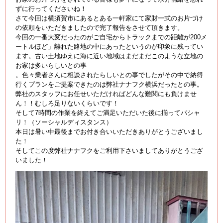
ずに行ってくださいね！
さて今回は横須賀市にあるとある一軒家にて家財一式のお片づけ
の依頼をいただきましたので完了報告をさせて頂きます。
今回の一番大変だったのがご自宅からトラックまでの距離が200メ
ートルほど」離れた路地の中にあったというのが印象に残ってい
ます。古い土地ゆえに海に近い地域はまだまだこのような立地の
お家は多いらしいとの事
。色々業者さんに相談されたらしいとの事でしたがその中で納得
行くプランをご提案できたのは弊社ナナフク横浜だったとの事。
弊社のスタッフにお任せいただければどんな難関にも負けませ
ん！！むしろ足りないくらいです！
そして7時間の作業を終えてご満足いただいた後に揃ってパシャ
リ！（ソーシャルディスタンス）
本日は暑い中最後までお付き合いいただきありがとうございまし
た！
そしてこの度弊社ナナフクをご利用下さいましてありがとうござ
いました！