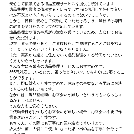
安心して依頼できる遺品整理サービスを提供し続けています
遺品整理を業者に依頼するといっても本当に信用して任せて良い
のか不安という方もいらっしゃるのではないでしょうか。
しかし、皆様に安心して依頼していただけるよう、当社では専門
の教育を受けたスタッフが対応しています。
遺品整理士や優良事業所の認定を受けているため、安心してお任
せいただけます。
現在、遺品の量が多く、ご遺族様だけで整理することに頭を抱え
てしまっているという方も少なくありません。
また、実家から遠方に住んでいて遺品整理をする時間がないとい
う方もいらっしゃいます。
そんな方にも業者の遺品整理サービスはおすすめです。
365日対応しているため、困ったときにいつでもすぐに対応するこ
とができます。
また、即日対応が可能ですので、お急ぎの事案なども早急に解決
できるのも嬉しい点です。
なかには、遺品整理時にお立会いが難しいという方もいらっしゃ
るかもしれません。
そんな方もご安心ください。
ご依頼者様がお忙しくお立会いが難しい場合、お立会い不要で作
業を進めることも可能です。
もちろん、その際にも丁寧に作業を進めてまいります。
故人が生前、大切にご使用になった思い出の品を丁寧に仕分けて