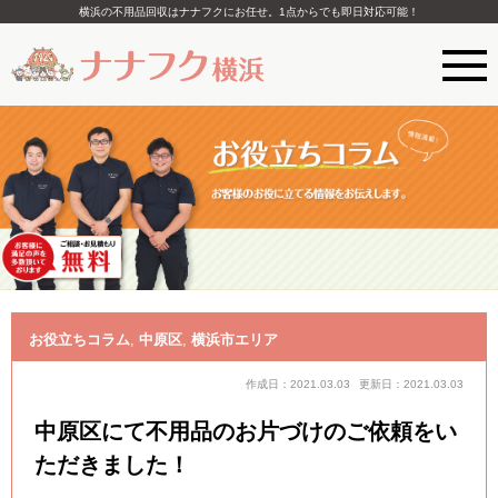
横浜の不用品回収はナナフクにお任せ。1点からでも即日対応可能！
お役立ちコラム
,
中原区
,
横浜市エリア
作成日：2021.03.03
更新日：2021.03.03
中原区にて不用品のお片づけのご依頼をい
ただきました！