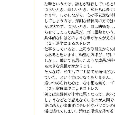
な時というのは、誰もが経験していると
つらいとき、悲しいとき、私たちは多く
きます。しかしながら、心が不安定な時
してしまう方は、深刻な精神病の方では
が現状です。つらいとき、自己防衛をし
らせてしまった結果が、ゴミ屋敷という
具体的なにはどのような事がかんがえら
（１）過労によるストレス
仕事をしていると、上司や取引先からの
もあると思います。勤勉な方ほど、特に
しかし、働いても思ったような成果が得
も大きな負担がかかります。
そんな時、私生活でゴミ捨てが面倒だな
ていた、という方は少なくありません。
追いつめられた心は、なす術も無く、ゴ
（２）家庭環境によるストレス
例えば夫婦仲が非常に悪くなって、家へ
しようなどとは思えなくなるのが人間で
逆に恋人が出来ずにテレビやパソコンの
活に慣れてしまい、汚れた環境が落ち着