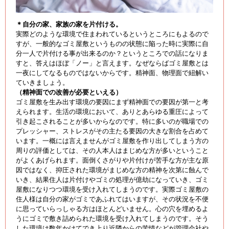
＊自分の家、家族の家を片付ける。
実際どのような環境で住まわれているというところにもよるので
すが、一般的なゴミ屋敷というものの状態に陥った時に実際に自
分一人で片付ける事が出来るのか？というところでの話になりま
すと、答えはほぼ「ノー」と言えます。なぜならばゴミ屋敷とは
一夜にしてなるものではないからです。精神面、物理面で紐解い
ていきましょう。
（精神面での改善が必要といえる）
ゴミ屋敷を生み出す環境の要因にまず精神面での要因が第一と考
えられます。生活の環境において、ありとあらゆる重圧によって
引き起こされることが多いからなのです。特に多いのが職場での
プレッシャー、ストレスがその主たる要因の大きな割合を占めて
います。一概には言えませんがゴミ屋敷を作り出してしまう方の
周りの評価としては、その人本人はまじめな方が多いということ
がよくあげられます。面倒くさがりや片付けが苦手な方が主な原
因ではなく、抑圧された環境がまじめな方の精神を次第に蝕んで
いき、結果住人は片付けやゴミの処理が億劫になっていき、ゴミ
屋敷になりつつ環境を受け入れてしまうのです。実際ゴミ屋敷の
住人様は自分の家がゴミであふれてはいますが、その状況を不便
に思っていらっしゃる方はほとんどいません。心の穴を埋めるよ
うにゴミで敷き詰められた環境を受け入れてしまうのです。そう
した環境は数年かけてでき上り近隣からの苦情などが管理会社や