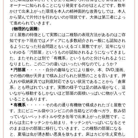
オーナーに知られることになり発覚するのがほとんどです。数年
かけて出来上がった環境を本人の精神面的な改善なしでは、本人
から望んで片付けを行わないのが現状です。大体は第三者によっ
て進められていきます。
（物理的な困難
）
ゴミ屋敷の特徴として実際には二種類の表現方法があるのはご存
知ですか？現在ではメディアにも多数紹介され一般にも認知され
るようになった社会問題ともいえるゴミ屋敷ですが、近年になり
いわゆる「汚部屋」というものが認知されるようになってきまし
た。またそれとは別で「有機系」というものと分けられるように
なりました。この二つの違いはいったい何なのでしょうか？
＊汚部屋
・・・・・自分の趣味などにより服や、本、DVD,漫画、
その他の物が天井まで積み上げられた状態のことを言います。押
入れや収納家具では到底対応できない状況であることから「倉庫
系」とも呼ばれています。実際の様子では足の踏み場がなく、這
いながら移動するしかないほど部屋の面積いっぱいに物が入って
いることもあります。
＊有機系
・・・・・その名の通り有機物で構成されたゴミ屋敷で
す。主にビニール袋やコンビニの弁当箱などの食べガラ、飲み切
っていないペットボトルや空き缶等で出来上がった状態です。こ
れらは主にキッチンから始まり、キッチンがいっぱいになるとそ
のままほかの部屋に移行していきます。この種類の部屋になる
と、夏場は虫が湧き酷い悪臭を放ちます。床はカビが生え変色し