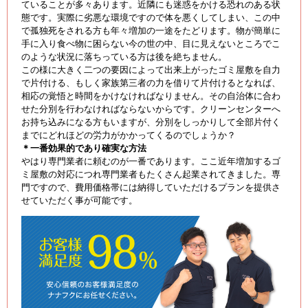
ていることが多々あります。近隣にも迷惑をかける恐れのある状
態です。実際に劣悪な環境ですので体を悪くしてしまい、この中
で孤独死をされる方も年々増加の一途をたどります。物が簡単に
手に入り食べ物に困らない今の世の中、目に見えないところでこ
のような状況に落ちっている方は後を絶ちません。
この様に大きく二つの要因によって出来上がったゴミ屋敷を自力
で片付ける、もしく家族第三者の力を借りて片付けるとなれば、
相応の覚悟と時間をかけなければなりません。その自治体に合わ
せた分別を行わなければならないからです。クリーンセンターへ
お持ち込みになる方もいますが、分別をしっかりして全部片付く
までにどれほどの労力がかかってくるのでしょうか？
＊一番効果的であり確実な方法
やはり専門業者に頼むのが一番であります。ここ近年増加するゴ
ミ屋敷の対応につれ専門業者もたくさん起業されてきました。専
門ですので、費用価格帯には納得していただけるプランを提供さ
せていただく事が可能です。