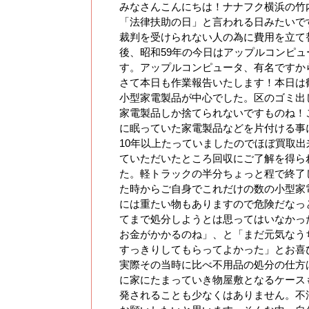
みなさんこんにちは！ナナフク横浜の竹
「法律扶助の日」と言われる日みたいで
裁判を受けられない人の為に費用を立て
後、昭和59年の今日はアップルコンピ
す。アップルコンピュータ、有名ですか
さて本日も作業報告いたします！本日は
小型家電製品が中心でした。区のゴミ出
家電製品しか捨てられないですものね！
に眠っていた家電製品などを片付ける事
10年以上たっていましたのでほぼ買取
ていただいたところ回収にご了解を得ら
た。軽トラックの半分ちょっと程で終了
た時からご自身でこれだけの数の小型家
には重たい物もありますので危険だなっ
てまで処分しようとは思ってはいなかっ
お金がかかるのね」、と「まだ元気なう
すっきりしてもらってよかった」とお喜
実際その当時に比べ不用品の処分の仕方
に家にたまっていき物屋敷となるケース
発されることも少なくはありません。不