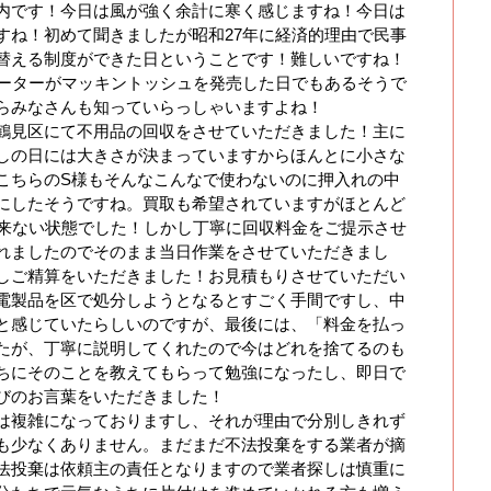
内です！今日は風が強く余計に寒く感じますね！今日は
すね！初めて聞きましたが昭和27年に経済的理由で民事
替える制度ができた日ということです！難しいですね！
ューターがマッキントッシュを発売した日でもあるそうで
らみなさんも知っていらっしゃいますよね！
鶴見区にて不用品の回収をさせていただきました！主に
しの日には大きさが決まっていますからほんとに小さな
こちらのS様もそんなこんなで使わないのに押入れの中
にしたそうですね。買取も希望されていますがほとんど
出来ない状態でした！しかし丁寧に回収料金をご提示させ
れましたのでそのまま当日作業をさせていただきまし
しご精算をいただきました！お見積もりさせていただい
電製品を区で処分しようとなるとすごく手間ですし、中
と感じていたらしいのですが、最後には、「料金を払っ
たが、丁寧に説明してくれたので今はどれを捨てるのも
ちにそのことを教えてもらって勉強になったし、即日で
びのお言葉をいただきました！
は複雑になっておりますし、それが理由で分別しきれず
も少なくありません。まだまだ不法投棄をする業者が摘
法投棄は依頼主の責任となりますので業者探しは慎重に