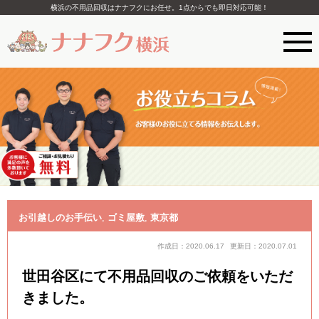
横浜の不用品回収はナナフクにお任せ。1点からでも即日対応可能！
お引越しのお手伝い
,
ゴミ屋敷
,
東京都
作成日：2020.06.17
更新日：2020.07.01
世田谷区にて不用品回収のご依頼をいただ
きました。