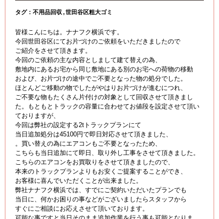
タグ：
不用品回収
世田谷区粗大ゴミ
皆様こんにちは。ナナフク横浜です。
今回世田谷区にてお片づけのご依頼をいただきましたので
ご紹介をさせて頂きます。
今回のご依頼の主な内容としまして建て替えの為、
敷地内にあるお宅から同じ敷地にある別のお宅への荷物の移動
および、お片づけの途中でご不要となった物の処分でした。
ほとんどご移動の物でしたがやはりお片づけが進むにつれ、
ご不要な物もたくさん片付けの対象として回収させて頂きまし
た。もともとトラックの容量に合わせてお値段を設定させて頂い
ておりますが、
今回は弊社の設定する2tトラックプランにて
当日追加処分は45100円で即日対応させて頂きました、
。買い替えの為にエアコンもご不要となったため、
こちらも当日追加にて即日、取り外し工事をさせて頂きました。
こちらのエアコンをお買取りをさせて頂きましたので、
本来のトラックプランよりもお安くご提案することができ、
お客様に喜んでいただくことが出来ました。
弊社ナナフク横浜では、すでにご契約いただいたプランでも
当日に、何かお困りの事などがございましたらスタッフから
すぐにご相談にお応えさせて頂いております。
可能な事ですと当日そのまま追加作業を行う事も可能となりま