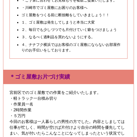
・ご予算に合わせてお見積もりを複数ご提案いたします。
・川崎市でゴミ屋敷にお困りのお客様へ
ゴミ屋敷をつくる前に断捨離をしていきましょう！！
１、ゴミ屋敷は発生してしまうと本当に大変
２、毎日でも少しづつでも片付けていく癖をつけましょう
３、なるべく過剰品を買わないようにする。
４、ナナフク横浜ではお客様のゴミ屋敷にならないお部屋作
りのお手伝いをしております。
＊ゴミ屋敷お片づけ実績
宮前区でのゴミ屋敷での作業をご紹介いたします。
・軽トラック一台積み切り
・作業員一名
・2時間作業
・５万円
今回のお客様は一人暮らしの男性の方でした。内容としましては
仕事が忙しく、時間が空けば片付けより自分の時間を優先してし
まい、気が付いたらこんなことになってしまったという状況でし