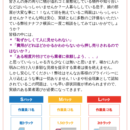
皆さんの身の周りに物が溢れゴミ屋敷化している物件や知り合い
などはいらっしゃいませんか？一人暮らししている息子、娘の部
屋が大変な事に！！なんて頭を抱えているご両親はいらっしゃい
ませんか？そんな時は安心、実績ともに多数のご評価をいただい
ている弊社ナナフク横浜に一度ご相談をしてみてはいかがでしょ
うか？
皆様の中には、
＊「恥ずかしくて人に見せられない」
＊「費用がどれほどかかるかわからないから押し売りされるので
はないか？」
＊「ある程度片付けてから業者に依頼しよう、、、」
と思っていらっしゃる方も少なくは無いと思います。確かに人の
弱みに付け入り多額な見積を提示する業者は後を絶えません。
しかし安心してください！弊社はそんなお客様のプライバシーに
入り込むような事は一切ありません！いまや社会現象として認知
されているこの問題は、いち早い原状回復が求められますので、
実績のある業者選びが必要になってきます。