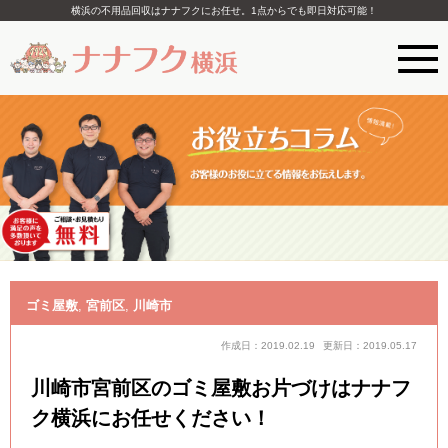
横浜の不用品回収はナナフクにお任せ。1点からでも即日対応可能！
ゴミ屋敷
,
宮前区
,
川崎市
作成日：2019.02.19
更新日：2019.05.17
川崎市宮前区のゴミ屋敷お片づけはナナフ
ク横浜にお任せください！