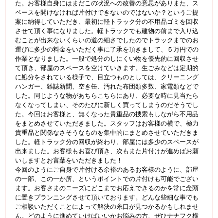
た。お客様自身にはまだこの状況への改善の意思がありまた、ス
ペースを開けなければ片付けできないのではないか？というご提
案に納得していただき、最初に軽トラック分の不用品ゴミを回収
させて頂く事になりました。軽トラックでも建物の前まで入り込
むことが出来ないくらいの道の細さでしたのでトラックまでのお
運びに多少の料金をいただく事に了承を頂きまして、５万円での
作業となりました。一般で処分のしにくい物を優先的に回収させ
て頂き、部屋のスペースを空けていきます。生ごみなどは定期的
に処分をされている様子で、目立つものとしては、クリーニング
ハンガー、雑誌新聞、空き缶、汚れた布団類多数、家電類などで
した。同じような物があちらこちらにあり、必要な時に見当たら
なくなってしまい、そのたびに新しく買ってしまうのだそうでし
た。今回はお客様と、無くなった貴重品の捜索もしながら不用品
をまとめさせていただきました。スタッフはお客様の横で、極力
貴重品と関係なさそうなものを集中的にまとめさせていただきま
した。軽トラック分の回収が終わり、部屋には多少のスペースが
出来ました。お客様もお喜び頂き、次もまた片付けが進めばお願
いしますとお言葉をいただきました！
今回のようにご自身で片付ける余裕のあるお客様のように、部屋
の一部、この一か所、というポイントでの片付けも可能でござい
ます。お客さまのニーズにどこまでお応えできるのかを常に念頭
に置きプランニングさせて頂いております。どんな些細な事でも
ご相談いただくことによって解決の糸口が見つかるかもしれませ
ん。どのように進めていけばいいかお悩みの方、ぜひナナフク横