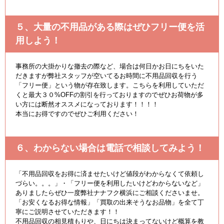
５、大量の不用品がある際はぜひフリー便を活
用しよう！
事務所の大掛かりな撤去の際など、場合は何日かお日にちをいた
だきますが弊社スタッフが空いてるお時間に不用品回収を行う
「フリー便」という物が存在致します。こちらを利用していただ
くと最大３０%OFFの割引を行っておりますのでぜひお荷物が多
い方には断然オススメになっております！！！！
本当にお得ですのでぜひご利用ください！
６、わからない場合は電話で相談してみよう！
「不用品回収をお得に済ませたいけど値段がわからなくて依頼し
づらい。。。」・「フリー便を利用したいけどわからないなど」
ありましたらぜひ一度弊社ナナフク横浜にご相談くださいませ。
「お安くなるお得な情報」「買取の出来そうなお品物」を全て丁
寧にご説明させていただきます！！
不用品回収の相見積もりや、日にちは決まってないけど概算を教