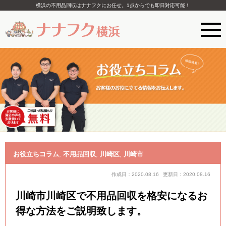
横浜の不用品回収はナナフクにお任せ。1点からでも即日対応可能！
お役立ちコラム
,
不用品回収
,
川崎区
,
川崎市
作成日：2020.08.16
更新日：2020.08.16
川崎市川崎区で不用品回収を格安になるお
得な方法をご説明致します。