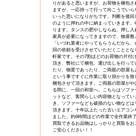
りがあると思いますが、お荷物を梱包さ
ますが、一応持って行って向こうでいら
いった思いになりがちです。判断を後回
のように押れの中に納まっていきます。
ります。タンスの肥やしならぬ、押し入
家具が必要になってきますので、物屋敷
「いづれ業者にやってもらうんだから、
回の依頼を受けさせていただくこととな
軒家です。その7割ほどのお荷物の片付
頂き、弊社にて梱包、運び出しを行って
たり、物置であったり、ご両親の部屋も
という事ですぐに作業に取り掛かりを致
梱包させて頂きます。ご両親の部屋がや
る間に、一回の和室へ。こちらはソファ
ットなど、客間らしい内容物となってい
き、ソファーなども破損のない物などは
頂きます。十年以上たった古いエアコン
ました。約6時間ほどの作業で全作業終
買取できるお品物はしっかりと買取をお
ご安心ください！！