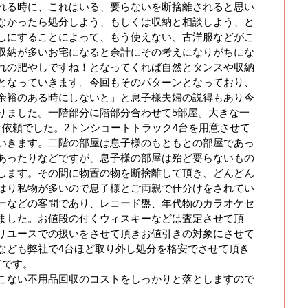
れる時に、これはいる、要らないを断捨離されると思い
なかったら処分しよう、もしくは収納と相談しよう、と
しにすることによって、もう使えない、古洋服などがこ
収納が多いお宅になると余計にその考えになりがちにな
れの肥やしですね！となってくれば自然とタンスや収納
となっていきます。今回もそのパターンとなっており、
余裕のある時にしないと」と息子様夫婦の説得もあり今
りました。一階部分に階部分合わせて5部屋。大きな一
け依頼でした。2トンショートトラック4台を用意させて
いきます。二階の部屋は息子様のもともとの部屋であっ
あったりなどですが、息子様の部屋は殆ど要らないもの
します。その間に物置の物を断捨離して頂き、どんどん
はり私物が多いので息子様とご両親で仕分けをされてい
ーなどの客間であり、レコード盤、年代物のカラオケセ
ました。お値段の付くウィスキーなどは査定させて頂
リユースでの扱いをさせて頂きお値引きの対象にさせて
なども弊社で4台ほど取り外し処分を格安でさせて頂き
了です。
こない不用品回収のコストをしっかりと落としますので