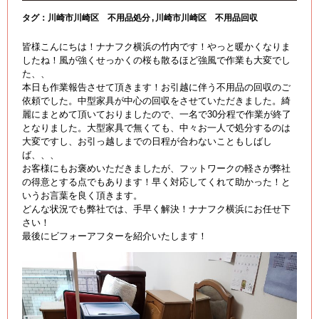
タグ：
川崎市川崎区 不用品処分
川崎市川崎区 不用品回収
皆様こんにちは！ナナフク横浜の竹内です！やっと暖かくなりま
したね！風が強くせっかくの桜も散るほど強風で作業も大変でし
た、、
本日も作業報告させて頂きます！お引越に伴う不用品の回収のご
依頼でした。中型家具が中心の回収をさせていただきました。綺
麗にまとめて頂いておりましたので、一名で30分程で作業が終了
となりました。大型家具で無くても、中々お一人で処分するのは
大変ですし、お引っ越しまでの日程が合わないこともしばし
ば、、、
お客様にもお褒めいただきましたが、フットワークの軽さが弊社
の得意とする点でもあります！早く対応してくれて助かった！と
いうお言葉を良く頂きます。
どんな状況でも弊社では、手早く解決！ナナフク横浜にお任せ下
さい！
最後にビフォーアフターを紹介いたします！