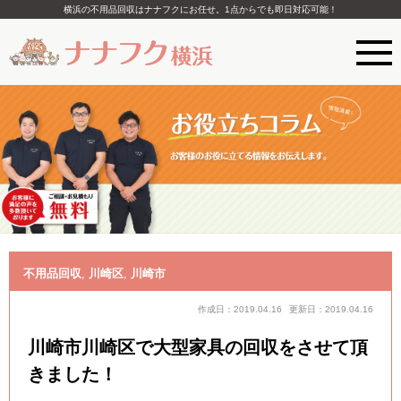
横浜の不用品回収はナナフクにお任せ。1点からでも即日対応可能！
不用品回収
,
川崎区
,
川崎市
作成日：2019.04.16
更新日：2019.04.16
川崎市川崎区で大型家具の回収をさせて頂
きました！