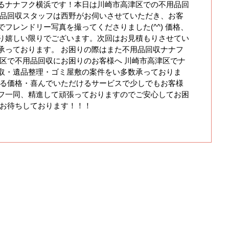
るナナフク横浜です！本日は川崎市高津区での不用品回
用品回収スタッフは西野がお伺いさせていただき、お客
フレンドリー写真を撮ってくださりました(^^) 価格、
り嬉しい限りでございます。次回はお見積もりさせてい
承っております。 お困りの際はまた不用品回収ナナフ
津区で不用品回収にお困りのお客様へ 川崎市高津区でナ
取・遺品整理・ゴミ屋敷の案件をい多数承っておりま
きる価格・喜んでいただけるサービスで少しでもお客様
フ一同、精進して頑張っておりますのでご安心してお困
同お待ちしております！！！