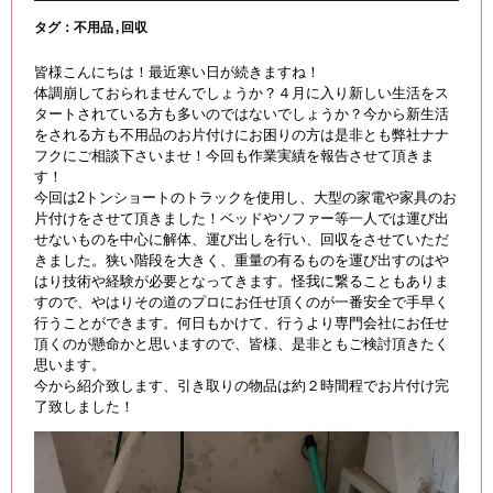
タグ：
不用品
回収
皆様こんにちは！最近寒い日が続きますね！
体調崩しておられませんでしょうか？４月に入り新しい生活をス
タートされている方も多いのではないでしょうか？今から新生活
をされる方も不用品のお片付けにお困りの方は是非とも弊社ナナ
フクにご相談下さいませ！今回も作業実績を報告させて頂きま
す！
今回は2トンショートのトラックを使用し、大型の家電や家具のお
片付けをさせて頂きました！ベッドやソファー等一人では運び出
せないものを中心に解体、運び出しを行い、回収をさせていただ
きました。狭い階段を大きく、重量の有るものを運び出すのはや
はり技術や経験が必要となってきます。怪我に繋ることもありま
すので、やはりその道のプロにお任せ頂くのが一番安全で手早く
行うことができます。何日もかけて、行うより専門会社にお任せ
頂くのが懸命かと思いますので、皆様、是非ともご検討頂きたく
思います。
今から紹介致します、引き取りの物品は約２時間程でお片付け完
了致しました！