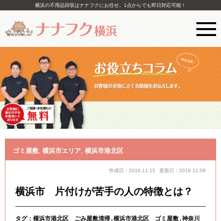
横浜の不用品回収はナナフクにお任せ。1点からでも即日対応可能！
ゴミ屋敷
,
横浜市エリア
,
横浜市港北区
作成日：2018.11.15
更新日：2018.11.09
横浜市 片付けが苦手の人の特徴とは？
タグ：
横浜市港北区 ごみ屋敷清掃
横浜市港北区 ゴミ屋敷
神奈川