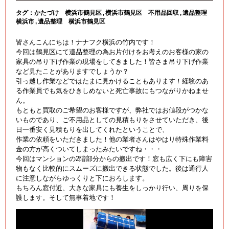
タグ：
かたづけ 横浜市鶴見区
横浜市鶴見区 不用品回収
遺品整理
横浜市
遺品整理 横浜市鶴見区
皆さんこんにちは！ナナフク横浜の竹内です！
今回は鶴見区にて遺品整理の為お片付けをお考えのお客様の家の
家具の吊り下げ作業の現場をしてきました！皆さま吊り下げ作業
など見たことがありますでしょうか？
引っ越し作業などではたまに見かけることもあります！経験のあ
る作業員でも気をひきしめないと死亡事故にもつながりかねませ
ん。
もともと買取のご希望のお客様ですが、弊社ではお値段がつかな
いものであり、ご不用品としての見積もりをさせていただき、後
日一番安く見積もりを出してくれたということで、
作業の依頼をいただきました！他の業者さんはやはり特殊作業料
金の方が高くついてしまったみたいですね・・・
今回はマンションの2階部分からの搬出です！窓も広く下にも障害
物もなく比較的にスムーズに搬出できる状態でした。後は通行人
に注意しながらゆっくりと下におろします。
もちろん窓付近、大きな家具にも養生をしっかり行い、周りを保
護します。そして無事着地です！