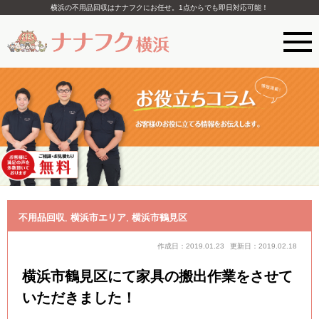
横浜の不用品回収はナナフクにお任せ。1点からでも即日対応可能！
不用品回収
,
横浜市エリア
,
横浜市鶴見区
作成日：2019.01.23
更新日：2019.02.18
横浜市鶴見区にて家具の搬出作業をさせて
いただきました！