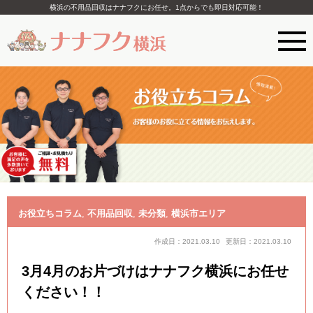
横浜の不用品回収はナナフクにお任せ。1点からでも即日対応可能！
お役立ちコラム
,
不用品回収
,
未分類
,
横浜市エリア
作成日：2021.03.10
更新日：2021.03.10
3月4月のお片づけはナナフク横浜にお任せ
ください！！