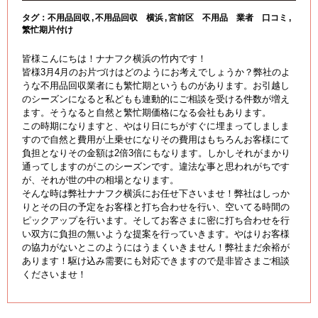
タグ：
不用品回収
不用品回収 横浜
宮前区 不用品 業者 口コミ
繁忙期片付け
皆様こんにちは！ナナフク横浜の竹内です！
皆様3月4月のお片づけはどのようにお考えでしょうか？弊社のよ
うな不用品回収業者にも繁忙期というものがあります。お引越し
のシーズンになると私どもも連動的にご相談を受ける件数が増え
ます。そうなると自然と繁忙期価格になる会社もあります。
この時期になりますと、やはり日にちがすぐに埋まってしましま
すので自然と費用が上乗せになりその費用はもちろんお客様にて
負担となりその金額は2倍3倍にもなります。しかしそれがまかり
通ってしますのがこのシーズンです。違法な事と思われがちです
が、それが世の中の相場となります。
そんな時は弊社ナナフク横浜にお任せ下さいませ！弊社はしっか
りとその日の予定をお客様と打ち合わせを行い、空いてる時間の
ピックアップを行います。そしてお客さまに密に打ち合わせを行
い双方に負担の無いような提案を行っていきます。やはりお客様
の協力がないとこのようにはうまくいきません！弊社まだ余裕が
あります！駆け込み需要にも対応できますので是非皆さまご相談
くださいませ！