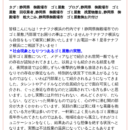
タグ：
静岡県 御殿場市 ゴミ屋敷 ブログ
静岡県 御殿場市 ゴミ
屋敷 回収業者
静岡県 御殿場市 ゴミ屋敷 残置物撤去
静岡県 御
殿場市 粗大ごみ
静岡県御殿場市 ゴミ屋敷御お片付け
皆様こんにちは！ナナフク横浜の竹内です！静岡県御殿場市での
ゴミ屋敷,汚部屋でお困りの事はございませんか？ナナフク横浜な
ら自信をもって確実に解決いたします！お電話一本！是非ナナフ
ク横浜にご相談下さいませ！
＊社会現象となりつつあるゴミ屋敷の実態。
近年ゴミ屋敷について、メディアなどで紹介され世間一般でもそ
の存在が認知されてきました。以前よりも紹介される頻度も増
え、夜間放送では公開しずらい衝撃的な映像も放送されるように
なりその存在が身近なもの、特別的な状況下で出来上がるような
ものではなく、いわば汚部屋として紹介されるようになってきま
した。タレントやアイドルなどの住居紹介などで面白可笑しく紹
介され、ぐっと身近な存在なのだと認識されている方も多いと思
います。しかし実際には片付けられない、めんどくさがり、だら
しない、などといった簡単なものではなく、心の中に潜む闇の部
分が大きくかかわっています。笑顔の裏には実に様々な葛藤を抱
えている方が実は多いのです。一軒家によく見られるゴミ屋敷は
長年作られてきたものではある。地域社会から孤立しそれがコミ
ュニケーションをなくし、結果あのような想像を絶する状況へと
なります。実際は不法投棄の温床になっていることもあります