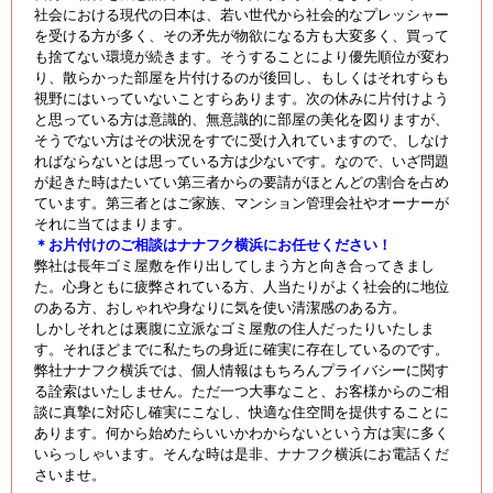
社会における現代の日本は、若い世代から社会的なプレッシャー
を受ける方が多く、その矛先が物欲になる方も大変多く、買って
も捨てない環境が続きます。そうすることにより優先順位が変わ
り、散らかった部屋を片付けるのが後回し、もしくはそれすらも
視野にはいっていないことすらあります。次の休みに片付けよう
と思っている方は意識的、無意識的に部屋の美化を図りますが、
そうでない方はその状況をすでに受け入れていますので、しなけ
ればならないとは思っている方は少ないです。なので、いざ問題
が起きた時はたいてい第三者からの要請がほとんどの割合を占め
ています。第三者とはご家族、マンション管理会社やオーナーが
それに当てはまります。
＊お片付けのご相談はナナフク横浜にお任せください！
弊社は長年ゴミ屋敷を作り出してしまう方と向き合ってきまし
た。心身ともに疲弊されている方、人当たりがよく社会的に地位
のある方、おしゃれや身なりに気を使い清潔感のある方。
しかしそれとは裏腹に立派なゴミ屋敷の住人だったりいたしま
す。それほどまでに私たちの身近に確実に存在しているのです。
弊社ナナフク横浜では、個人情報はもちろんプライバシーに関す
る詮索はいたしません。ただ一つ大事なこと、お客様からのご相
談に真摯に対応し確実にこなし、快適な住空間を提供することに
あります。何から始めたらいいかわからないという方は実に多く
いらっしゃいます。そんな時は是非、ナナフク横浜にお電話くだ
さいませ。