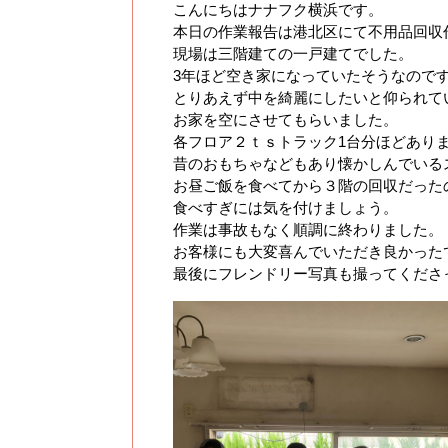
こんにちはナナフク横浜です。
本日の作業報告は港北区にて不用品回収
現場は三階建ての一戸建てでした。
3年ほど空き家になっていたそうなので
とりあえず中を綺麗にしたいと仰られて
お家を空にさせてもらいました。
各フロア２ｔｓトラック1台分ほどあり
昔のおもちゃなどもあり懐かしんでいる
お昼ご飯を食べてから３階の回収だったので
食べすぎには気を付けましょう。
作業は事故もなく順調に終わりました。
お客様にも大変喜んでいただき良かった
最後にフレンドリー写真も撮ってくださ