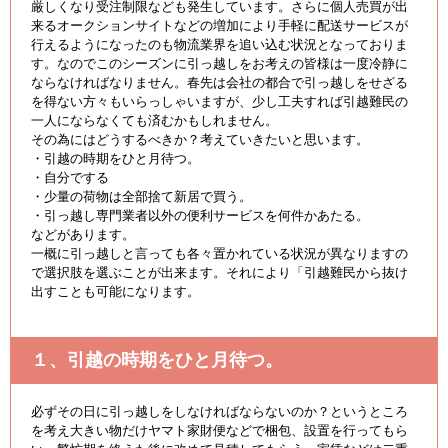
厳しくなり受注制限なども発生しています。さらに個人売買が出
来るオークションサイトなどの増加により手軽に配送サービスが
行えるようになったのも物流業界を追い込む状況となっておりま
す。なのでこのシーズンに引っ越しをお考えの皆様は一度冷静に
ならなければなりません。春先は会社の都合で引っ越しをせざる
を得ない方々もいらっしゃいますが、少し工夫すれば引越難民の
一人にならなくても済むかもしれません。
その為にはどうするべきか？考えていきたいと思います。
・引越の時期をひと月待つ。
・自分でする
・少量の荷物は全部捨て新居で買う。
・引っ越し専門業者以外の便利サービスを何件かあたる。
などがあります。
一概に引っ越しと言っても各々置かれている状況が異なりますの
で選択肢を選ぶことが出来ます。それにより「引越難民から抜け
出すことも可能になります。
１、引越の時期をひと月待つ。
必ずその日に引っ越しをしなければならないのか？というところ
を考え大きい物だけヤマト家財便などで梱包、設置を行ってもら