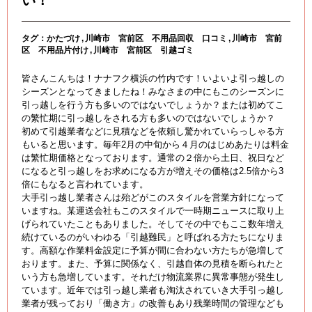
い！
タグ：
かたづけ
川崎市 宮前区 不用品回収 口コミ
川崎市 宮前
区 不用品片付け
川崎市 宮前区 引越ゴミ
皆さんこんちは！ナナフク横浜の竹内です！いよいよ引っ越しの
シーズンとなってきましたね！みなさまの中にもこのシーズンに
引っ越しを行う方も多いのではないでしょうか？または初めてこ
の繁忙期に引っ越しをされる方も多いのではないでしょうか？
初めて引越業者などに見積などを依頼し驚かれていらっしゃる方
もいると思います。毎年2月の中旬から４月のはじめあたりは料金
は繁忙期価格となっております。通常の２倍から土日、祝日など
になると引っ越しをお求めになる方が増えその価格は2.5倍から3
倍にもなると言われています。
大手引っ越し業者さんは殆どがこのスタイルを営業方針になって
いますね。某運送会社もこのスタイルで一時期ニュースに取り上
げられていたこともありました。そしてその中でもここ数年増え
続けているのがいわゆる「引越難民」と呼ばれる方たちになりま
す。高額な作業料金設定に予算が間に合わない方たちが急増して
おります。また、予算に関係なく、引越自体の見積を断られたと
いう方も急増しています。それだけ物流業界に異常事態が発生し
ています。近年では引っ越し業者も淘汰されていき大手引っ越し
業者が残っており「働き方」の改善もあり残業時間の管理なども