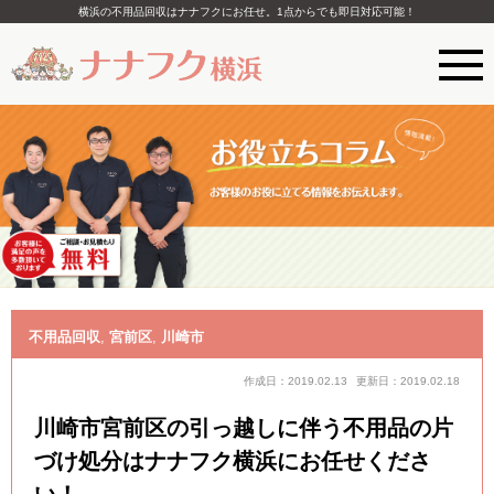
横浜の不用品回収はナナフクにお任せ。1点からでも即日対応可能！
不用品回収
,
宮前区
,
川崎市
作成日：2019.02.13
更新日：2019.02.18
川崎市宮前区の引っ越しに伴う不用品の片
づけ処分はナナフク横浜にお任せくださ