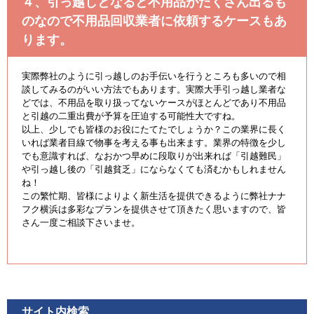
４、引っ越しとなると不用品がたくさん出るも
のなので不用品回収業者に依頼するケースもあ
ります。
実際弊社のように引っ越しのお手伝いを行うところも多いので相
談してみるのがいい方法でもあります。実際大手引っ越し業者な
どでは、不用品を取り扱ってないケースがほとんどであり不用品
と引越の二重出費が予算を圧迫する可能性大ですね。
以上、少しでも皆様のお役にたてたでしょうか？この業界に長く
いれば業者目線で物事を考える事も出来ます。業界の特徴を少し
でも意識すれば、なおかつ早めに段取りが出来れば「引越難民」
や引っ越し後の「引越貧乏」にならなくても済むかもしれません
ね！
この繁忙期、皆様によりよく新生活を提供できるように弊社ナナ
フク横浜は多彩なプランを提供させて頂きたく思いますので、皆
さん一度ご相談下さいませ。
サイト内検索