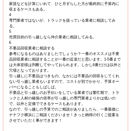
家賃などを計算にいれて、ひと月ずらした方が最終的に予算内に
収まるケースもある。
4
専門業者ではないが、トラックを扱っている業者に相談してみ
る。
5
売買目的の引っ越しなら仲介業者に相談してみる。
6
不要品回収業者に相談する
参考になるものはありましたでしょうか？一番のオススメは不要
品回収業者に相談することが一番の近道だと思います。1-5番まで
は大体皆様は判断してやっておられます。しかし6番だけは以外と
穴場となっております。
引っ越しに不要品はつきもの。なかには不要品の回収をしてくれ
ない引っ越し業者もいますので、コストが別でかかり、予算オー
バーになることもしばしば。
不要品と引っ越しのお手伝いをしている業者では繁忙期で、トラ
ックと人材の確保の倍率が引っ越しの専門業者よりかは低いの
で、以外と定価でできるケースもあります。
なので、引っ越しの予算でのご相談がありましたら、一番最後に
ナナフク横浜にご相談くださいませ！きっと納得の行くご提案を
させていただく事ができます！