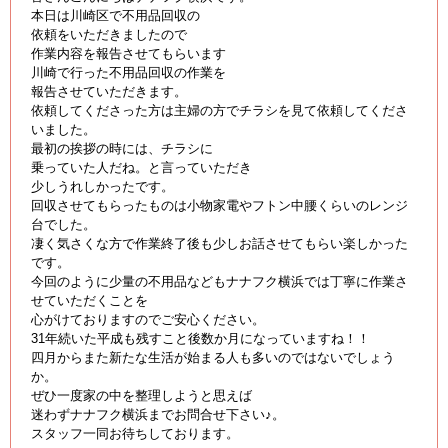
本日は川崎区で不用品回収の
依頼をいただきましたので
作業内容を報告させてもらいます
川崎で行った不用品回収の作業を
報告させていただきます。
依頼してくださった方は主婦の方でチラシを見て依頼してくださ
いました。
最初の挨拶の時には、チラシに
乗っていた人だね。と言っていただき
少しうれしかったです。
回収させてもらったものは小物家電やフトン中腰くらいのレンジ
台でした。
凄く気さくな方で作業終了後も少しお話させてもらい楽しかった
です。
今回のように少量の不用品などもナナフク横浜では丁寧に作業さ
せていただくことを
心がけておりますのでご安心ください。
31年続いた平成も残すこと後数か月になっていますね！！
四月からまた新たな生活が始まる人も多いのではないでしょう
か。
ぜひ一度家の中を整理しようと思えば
迷わずナナフク横浜までお問合せ下さい♪。
スタッフ一同お待ちしております。