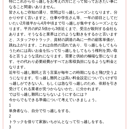
特にこれから引っ越しをお考えの方にとって知っておきたい事に
なること間違いありません。
皆さんもご存知の通り、世間は引っ越しシーズンとなります。分
かりやすく言いますと、仕事や学生さん等、一年の節目としてだ
いたい2月後半から4月中頃まで引っ越しが集中するシーズンとな
ります。平月の約2.5倍から3倍近くまで、受注が殺到する会社も
あります。そうなると業界はどのような動きをするかと言います
と、スタッフやトラック、資材の調達の為に一件の顧客単価が、
跳ね上がります。これは自然の流れであり、引っ越しをしてもら
うためには高いお金を払って引っ越しをしてもらう権利を買い取
ると言うような流れになります。需要と供給の極端な形になりま
す。その代わり必要経費がすべてお客様負担になるような料金と
なります。
近年引っ越し難民と言う言葉が毎年この時期になると飛び交うよ
うになります。引っ越し難民とは高い料金設定についていけず引
っ越しができない人、もしくは急な引っ越しのため、依頼を引き
受けてくれる業者が見つからないかた、に分かれます。
では引っ越し難民にならないようにするには？
今からでもできる準備について考えていきましょう。
1
単身者なら、自分で引っ越しをする。
2
トラックを借りて家族いちがんとなって引っ越しをする。
3