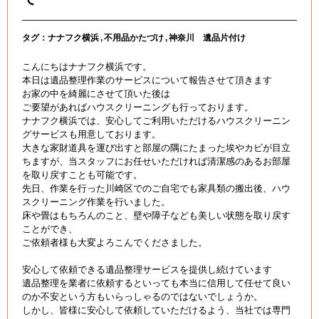
タグ：
ナナフク横浜
不用品かたづけ
神奈川 遺品片付け
こんにちはナナフク横浜です。
本日は遺品整理作業のサービスについて報告させて頂きます
お家の中を綺麗にさせて頂いた後は
ご要望があればハウスクリーニングも行っております。
ナナフク横浜では、安心してご利用いただけるハウスクリーニン
グサービスも用意しております。
大きな家財道具を運び出すと部屋の隅にたまった埃やカビが目立
ちますが、当スタッフにお任せいただければ清潔感のあるお部屋
を取り戻すことも可能です。
先日、作業を行った川崎区でのご自宅でも家具類の搬出後、ハウ
スクリーニング作業を行いました。
床や畳はもちろんのこと、壁や障子なども美しい状態を取り戻す
ことができ、
ご依頼者様も大変よろこんでくださました。
安心して依頼できる遺品整理サービスを提供し続けています
遺品整理を業者に依頼するといっても本当に信用して任せて良い
のか不安という方もいらっしゃるのではないでしょうか。
しかし、皆様に安心して依頼していただけるよう、当社では専門