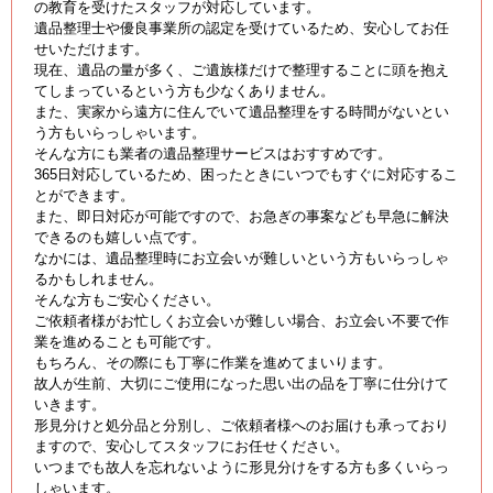
の教育を受けたスタッフが対応しています。
遺品整理士や優良事業所の認定を受けているため、安心してお任
せいただけます。
現在、遺品の量が多く、ご遺族様だけで整理することに頭を抱え
てしまっているという方も少なくありません。
また、実家から遠方に住んでいて遺品整理をする時間がないとい
う方もいらっしゃいます。
そんな方にも業者の遺品整理サービスはおすすめです。
365日対応しているため、困ったときにいつでもすぐに対応するこ
とができます。
また、即日対応が可能ですので、お急ぎの事案なども早急に解決
できるのも嬉しい点です。
なかには、遺品整理時にお立会いが難しいという方もいらっしゃ
るかもしれません。
そんな方もご安心ください。
ご依頼者様がお忙しくお立会いが難しい場合、お立会い不要で作
業を進めることも可能です。
もちろん、その際にも丁寧に作業を進めてまいります。
故人が生前、大切にご使用になった思い出の品を丁寧に仕分けて
いきます。
形見分けと処分品と分別し、ご依頼者様へのお届けも承っており
ますので、安心してスタッフにお任せください。
いつまでも故人を忘れないように形見分けをする方も多くいらっ
しゃいます。