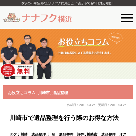
横浜の不用品回収はナナフクにお任せ。1点からでも即日対応可能！
お役立ちコラム
,
川崎市
,
遺品整理
作成日：2019.03.25
更新日：2019.03.25
川崎市で遺品整理を行う際のお得な方法
タグ：
川崎 遺品整理
川崎 遺品整理 評判
川崎市 遺品整理 オス