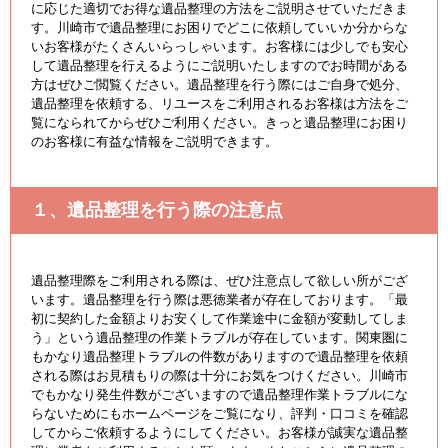
に応じた適切でお得な遺品整理の方法をご説明させていただきま
す。川崎市で遺品整理にお困りでどこに依頼していいか分からな
いお客様がたくさんいらっしゃいます。お客様には少しでも安心
して遺品整理を行えるようにご説明いたしますのでお時間がある
方はぜひご閲覧ください。遺品整理を行う際にはご自身で処分、
遺品整理を依頼する、リユースをご利用されるお客様は方法をご
覧になられてからぜひご利用ください。きっと遺品整理にお困り
のお客様に有益な情報をご説明できます。
１、遺品整理を行う際の注意点
遺品整理際をご利用される際は、ぜひ注意点して欲しい所がござ
います。遺品整理を行う際は悪徳業者が存在しております。「最
初に契約した金額よりお安くして作業途中に金額が変動してしま
う」という遺品整理の作業トラブルが存在しています。関東圏に
もかなり遺品整理トラブルの件数がありますので遺品整理を依頼
される際はお見積もりの際は十分にお気をつけください。川崎市
でもかなり発生件数がございますので遺品整理作業トラブルにな
らないためにもホームページをご覧になり、評判・口コミを確認
してからご依頼するようにしてください。お客様が誠実な遺品整