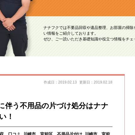
ナナフクでは不要品回収や遺品整理、お部屋の掃除
い情報をご紹介しております。
ぜひ、ご一読いただき基礎知識や役立つ情報をチェ
作成日：2019.02.13
更新日：2019.02.18
に伴う不用品の片づけ処分はナナ
い！
収 口コミ
川崎市 宮前区 不用品片付け
川崎市 宮前