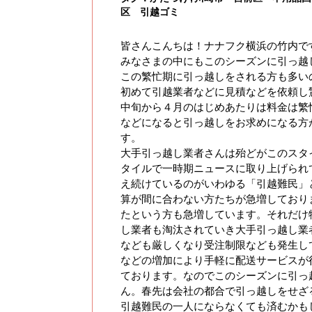
区 引越ゴミ
皆さんこんちは！ナナフク横浜の竹内で
みなさまの中にもこのシーズンに引っ越
この繁忙期に引っ越しをされる方も多い
初めて引越業者などに見積などを依頼し
中旬から４月のはじめあたりは料金は繁
などになると引っ越しをお求めになる方が
す。
大手引っ越し業者さんは殆どがこのスタ
タイルで一時期ニュースに取り上げられ
え続けているのがいわゆる「引越難民」
算が間に合わない方たちが急増しており
たという方も急増しています。それだけ
し業者も淘汰されていき大手引っ越し業
なども厳しくなり受注制限なども発生し
などの増加により手軽に配送サービスが
ております。なのでこのシーズンに引っ
ん。春先は会社の都合で引っ越しをせざ
引越難民の一人にならなくても済むかも