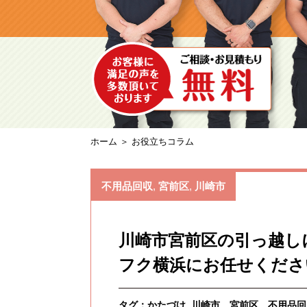
ホーム
＞ お役立ちコラム
不用品回収
,
宮前区
,
川崎市
川崎市宮前区の引っ越し
フク横浜にお任せくださ
タグ：
かたづけ
川崎市 宮前区 不用品回