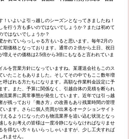
す！いよいよ引っ越しのシーズンとなってきましたね！
しを行う方も多いのではないでしょうか？または初めて
のではないでしょうか？
驚かれていらっしゃる方もいると思います。毎年2月の
忙期価格となっております。通常の２倍から土日、祝日
増えその価格は2.5倍から3倍にもなると言われていま
イルを営業方針になっていますね。某運送会社もこのス
ていたこともありました。そしてその中でもここ数年増
と呼ばれる方たちになります。高額な作業料金設定に予
ます。また、予算に関係なく、引越自体の見積を断られ
物流業界に異常事態が発生しています。近年では引っ越
者が残っており「働き方」の改善もあり残業時間の管理
ています。さらに個人売買が出来るオークションサイト
行えるようになったのも物流業界を追い込む状況となっ
越しをお考えの皆様は一度冷静にならなければなりませ
るを得ない方々もいらっしゃいますが、少し工夫すれば
しれません。