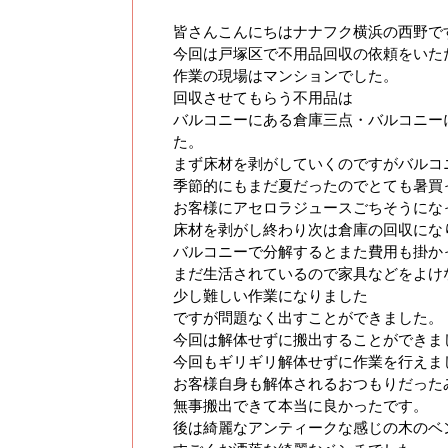
皆さんこんにちはナナフク横浜の西野で
今回は戸塚区で不用品回収の依頼をいた
作業の現場はマンションでした。
回収させてもらう不用品は
バルコニーにある倉庫三点・バルコニー
た。
まず床材を剥がしていくのですがバルコ
季節的にもまだ夏だったのでとても暑買
お客様にアセロラジュースごちそうにな
床材を剥がし終わり次は倉庫の回収にな
バルコニーで分解するとまた費用も掛か
まだ生活されているので家具などをよけ
少し難しい作業になりました
ですが問題なく出すことができました。
今回は解体せずに搬出することができま
今回もギリギリ解体せずに作業を行えま
お客様自身も解体されるおつもりだった
無事搬出できて本当に良かったです。
後は綺麗なアンティークな感じの木のベ