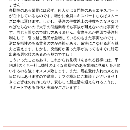
ません！
多様性のある業界には必ず、何人かは専門性のあるエキスパート
が在中しているものです。確かに全員エキスパートならばスムー
ズに事は運びます。しかし、受注の件数以上の件数をこなさなけ
ればならないので大手の引越業者でも事故が耐えないのは事実で
す。同じ人間なので致し方ありません。実際それが原因で受注抑
制をして、引っ越し難民が急増しているのもまた事実なのです。
逆に多様性のある業者の方が余裕があり、確実にこなせる所も魅
力と言えます。しかも、突然何か困った事があってもすぐに対応
出来る選択肢のあるのも魅力ですね！
こういったこともあり、これからお見積りをされる皆様には、平
均3社のうち一社は弊社のような多様性のある業種に見積りをお願
いするのを強くオススメ致します。まだ、現在受け入れ出来るお
日にちはありますので是非ナナフク横浜にご相談くださいませ！
きっと皆様のお力になり、安心して新生活を迎えられるように、
サポートできる自信と実績がございます！