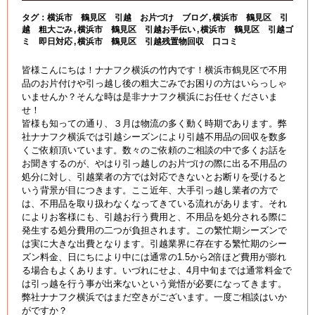
タグ：
横浜市 鶴見区 引越 お片づけ ブログ
横浜市 鶴見区 引
越 粗大ごみ
横浜市 鶴見区 引越お手伝い
横浜市 鶴見区 引越ゴ
ミ 即日対応
横浜市 鶴見区 引越残置物回収 口コミ
皆様こんにちは！ナナフク横浜の竹内です！横浜市鶴見区で不用
品のお片付けや引っ越し後の粗大ごみでお困りの方はいらっしゃ
いませんか？そんな時は是非ナナフク横浜にお任せくださいま
せ！
皆様も知っての通り、３月は物流の多く動く時期であります。弊
社ナナフク横浜では引越シーズンにより引越不用品の回収を数多
くご依頼頂いています。数々のご依頼のご相談の中で多くお話を
お聞きするのが、やはり引っ越しのお片づけの際に出る不用品の
処分に対し、引越業者の方では対応できないとお断りを受けると
いう背景が目につきます。ここ近年、大手引っ越し業者の方で
は、不用品を取り扱わなくなってきている流れがあります。それ
によりお客様にも、引越お行う費用と、不用品を処分される際に
発生する処分費用の二つが負担されます。この繁忙期シーズンで
は実に大きな出費となります。引越業界に存在する繁忙期のシー
ズン料金、日にちにより中には通常の1.5から2倍ほど費用が膨れ
る場合もよくあります。いづれにせよ、4月中旬までは通常料金で
は引っ越を行う事が出来ないという覚悟が必要になってきます。
弊社ナナフク横浜ではまだ空きがございます。一度ご相談はいか
がですか？