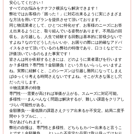
安心してください！
すべてのお悩みをナナフク横浜なら解決できます！
弊社ではお客様の「困った！」に対応出来るように実にさまざま
な方法を用いてプランを提供させて頂いております。
同じ物流業者として、ひとつに特化せず、お客様のニーズにお答
え出来るようにと、取り組んでいる姿勢があります。不用品の回
収も、お引越しも、人生で経験する回数は基本的に皆様少ないで
すよね？なのでどうしたらいいか、お困りの際には的確なアドバ
イスをさせて頂いているのも弊社の特徴であり、口コミなどでご
評価頂いているのもまた事実です！
皆さんは何か依頼するときには、どのように業者選びを行います
か？多様性？専門性？金額勝負！という方もいらっしゃいますよ
ね。実際に紐解くと、このシーズンは引越し難民になってしまえ
ばゆっくり考える時間さえないですよね。そこが大きな落とし穴
だったりします。
※物流業界の特徴
専門性･･･需要が高ければ単価が上がる。スムーズに対応可能。
多様性･･･まんべんなく問題は解決するが、難しい課題をクリアし
づらい可能性がある。
金額勝負･･･最低限の課題さえクリア出来るか不安定。結局二度手
間やトラブルに、、、
等があげられます。
弊社の自慢は、専門性と多様性、どちらもカバー出来ると言うこ
とです！金額勝負、、といった不安定な品質は取り扱ってはおり