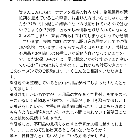
皆さんこんにちは！ナナフク横浜の竹内です。物流業界が繁
忙期を迎えているこの季節、お困りの方はいらっしゃいませ
んか？特に引っ越しの経験のない方は驚かれているのではな
いでしょうか？実際にあらかじめ情報を取り入れていないと
出遅れてしまい、業者に断られてれてしまうというのが急増
しています。実際に弊社の方でも駆け込み需要としてのご依
頼が急増しています。今からでも遅くはありません。弊社は
不用品とお引越しのお手伝いが業務内容となっていますの
で、まだお探し中の方は一度ご相談いかがですか？まだ空い
ているお日にちはありますので、これからも対応できます！
このシーズンでのご依頼には、よくこんなご相談をいただきま
す。
※引越の為整理していると沢山不用品が出てしまった！なんとか
してほしい！
※引越をしたいのですが、不用品の方が多くて片付けをするスペ
ースがない！荷物ある状態で、不用品だけを引き取ってほしい！
※引越をしたいが、大手の引越業者に断られた！日にちを改めて
もらうように相談されたが、それじゃ間に合わない！希望日にな
ると破格の見積りを出された、、、
※引越しと、不用品の見積りを出すと予算が大幅に越えてしま
う、、。まとめて対応出来るところはないだろうか？
等々、皆様ほんとに追い込まれている方達ばかりです。