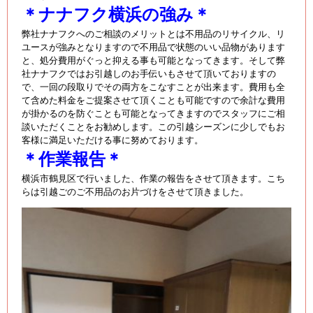
＊ナナフク横浜の強み＊
弊社ナナフクへのご相談のメリットとは不用品のリサイクル、リ
ユースが強みとなりますので不用品で状態のいい品物があります
と、処分費用がぐっと抑える事も可能となってきます。そして弊
社ナナフクではお引越しのお手伝いもさせて頂いておりますの
で、一回の段取りでその両方をこなすことが出来ます。費用も全
て含めた料金をご提案させて頂くことも可能ですので余計な費用
が掛かるのを防ぐことも可能となってきますのでスタッフにご相
談いただくことをお勧めします。この引越シーズンに少しでもお
客様に満足いただける事に努めております。
＊作業報告＊
横浜市鶴見区で行いました、作業の報告をさせて頂きます。こち
らは引越ごのご不用品のお片づけをさせて頂きました。