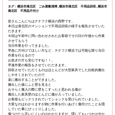
タグ：
横浜市港北区 ごみ屋敷清掃
横浜市港北区 不用品回収
横浜市
港北区 不用品片付け
皆さんこんにちはナナフク横浜の西野です。
本日は港北区のマンションで不用品回収の様子を報告させていた
だきます。
今回は午前中に問い合わせされたお客様でその日の午後から作業
させてもらう
当日作業を行ってきました。
早急に片付けてほしい方など、ナナフク横浜では可能な限り当日
作業を行えるので
お急ぎの方も安心ですね！！。
早速作業の報告をさせていただきます。
回収させていただくものはほとんどが大型家具でした比較的搬出
しやすくされていたので
楽に搬出することができました。
搬出した後にふと壁を見ると
おそらく搬入の際に壁をこすったと思われる傷が
搬出した家具壁のほとんどに傷が入っていました。
お客様もビックリされていてショックを受けられていました。
大変なのはわかりますが雑に作業を行いあげく傷付けたことを隠
していた事にびっくりしました。
傷つけたら言いにくいのはわかりますが、隠してもいつかは分か