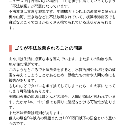
ニュースでは許可のない場所にゴミを勝手に捨てていってしまう
「不法放棄」が問題になっています。
不法放棄は立派な犯罪です。年間80万トン以上の産業廃棄物が山
奥や山河、空き地などに不法放棄されていて、横浜市港南区でも
身近なところでゴミがたくさん捨てられている現状がみられま
す。
ゴミが不法放棄されることの問題
山や川は生活に必要な水を運んでいます。また多くの動物や鳥、
魚が住む場所です。
このようなところで不法放棄をすると、水質汚濁や土壌汚染の被
害を与えてしまうことがあるため、動物たちの命や人間の命にも
被害があります。
もし山などでタバコをポイ捨てしてしまったら、山火事になって
しまう可能性もあります。
実際山火事の原因はほとんどの場合、人間が原因と言われていま
す。たかが1本、ゴミ1個でも周りに迷惑をかける可能性がありま
す。
また不法投棄は罰則があります。
個人の場合5年以内の懲役または1,000万円以下の罰金という重い
ものです。