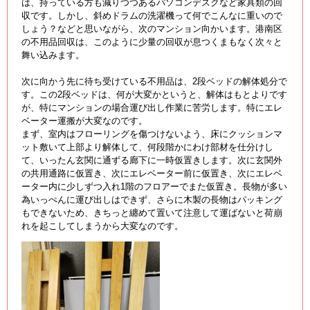
は、持っている方も減りつつあるパソコンデスクなど家具類の回
収です。しかし、斜めドラムの洗濯機って何でこんなに重いので
しょう？などと思いながら、次のマンション向かいます。港南区
の不用品回収は、このように少量の回収が息つくまもなく次々と
舞い込みます。
次に向かう先に待ち受けている不用品は、2段ベッドの解体処分で
す。この2段ベッドは、何が大変かというと、解体はもとよりです
が、特にマンションの場合運び出し作業に苦労します。特にエレ
ベーター運搬が大変なのです。
まず、室内はフローリングを傷つけないよう、床にクッションマ
ット敷いて上部より解体して、何段階かにわけ部材を仕分けし
て、いったん玄関に通ずる廊下に一時仮置きします。次に玄関外
の共用通路に仮置き、次にエレベーター前に仮置き、次にエレベ
ーター内に少しずつ入れ1階のフロアーでまた仮置き。長物が多い
為いっぺんに運び出しはできず、さらに木製の長物はパッキング
もできないため、きちっと纏めて置いて注意して運ばないと荷崩
れを起こしてしまうから大変なのです。