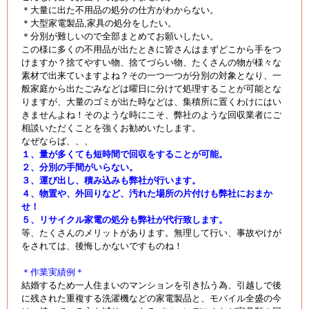
＊大量に出た不用品の処分の仕方がわからない。
＊大型家電製品,家具の処分をしたい。
＊分別が難しいので全部まとめてお願いしたい。
この様に多くの不用品が出たときに皆さんはまずどこから手をつ
けますか？捨てやすい物、捨てづらい物、たくさんの物が様々な
素材で出来ていますよね？その一つ一つが分別の対象となり、一
般家庭から出たごみなどは曜日に分けて処理することが可能とな
りますが、大量のゴミが出た時などは、集積所に置くわけにはい
きませんよね！そのような時にこそ、弊社のような回収業者にご
相談いただくことを強くお勧めいたします。
なぜならば、、、
１、量が多くても短時間で回収をすることが可能。
２、分別の手間がいらない。
３、運び出し、積み込みも弊社が行います。
４、物置や、外回りなど、汚れた場所の片付けも弊社におまか
せ！
５、リサイクル家電の処分も弊社が代行致します。
等、たくさんのメリットがあります。無理して行い、事故やけが
をされては、後悔しかないですものね！
＊作業実績例＊
結婚するため一人住まいのマンションを引き払う為、引越しで後
に残された重複する洗濯機などの家電製品と、モバイル全盛の今