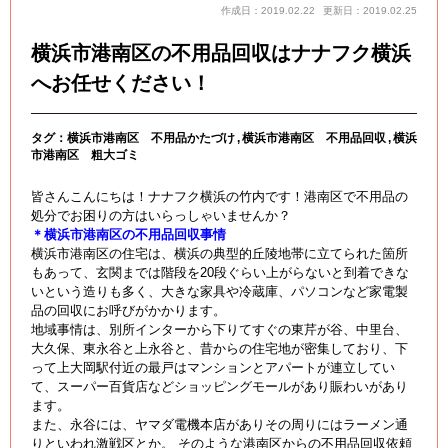
作成日：2019.02.22
更新日：2019.02.25
横浜市港南区の不用品回収はナナフク横浜
へお任せください！
タグ：
横浜市港南区 不用品かたづけ
横浜市港南区 不用品回収
横浜
市港南区 粗大ゴミ
皆さんこんにちは！ナナフク横浜の竹内です！港南区で不用品の
処分でお困りの方はいらっしゃいませんか？
＊横浜市港南区の不用品回収事情
横浜市港南区の住宅は、横浜の典型的丘陵地帯に立てられた箇所
もあって、玄関までは階段を20段ぐらい上がらないと到着できな
いという造りも多く、大きな家具や冷蔵庫、パソコンなど家電製
品の回収にお呼びがかかります。
地域事情は、別所インターから下りてすぐの東芹が谷、中里台、
大久保、東永谷と上永谷と、昔からの住宅地が密集しており、下
って上大岡駅付近の最戸はマンションとアパートが連立してい
て、スーパー百貨店などショッピングモールがあり賑わいがあり
ます。
また、永谷には、ヤマダ電機本店がありその周りにはラーメン通
りといわれ激戦区とか。 そのような港南区からの不用品回収依頼