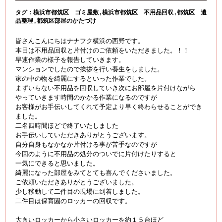
タグ：
横浜市都筑区 ゴミ屋敷
横浜市都筑区 不用品回収
都筑区 遺
品整理
都筑区部屋のかたづけ
皆さんこんにちはナナフク横浜の西野です。
本日は不用品回収と片付けのご依頼をいただきました。！！
早速作業の様子を報告していきます。
マンションでしたので挨拶を行い養生をしました。
家の中の物を綺麗にするといった作業でした。
まずいらない不用品を回収していき次にお部屋を片付けながら
やっていきます時間のかかる作業になるのですが
お客様がお手伝いしてくれて予定より早く終わらせることができ
ました。
二名四時間ほどで終了いたしました
お手伝いしていただきありがとうございます。
自分自身もなかなか片付ける事が苦手なのですが
今回のように不用品の処分のついでに片付けたりすると
一気にできると思いました。
綺麗になった部屋をみてとても喜んでくださいました。
ご依頼いただきありがとうございました。
少し移動して二件目の現場に到着しました。
二件目は保育園のロッカーの回収です。
大きいロッカーから小さいロッカーを約１５台ほど