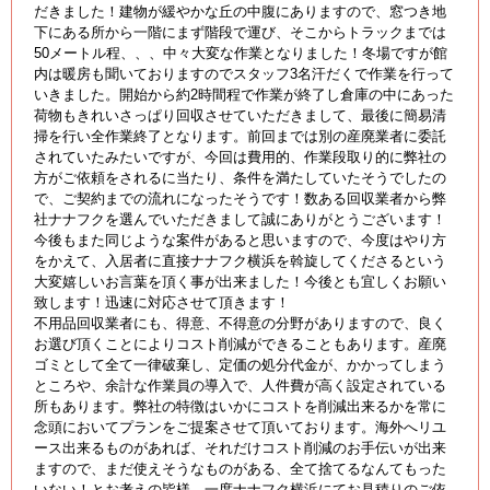
だきました！建物が緩やかな丘の中腹にありますので、窓つき地
下にある所から一階にまず階段で運び、そこからトラックまでは
50メートル程、、、中々大変な作業となりました！冬場ですが館
内は暖房も聞いておりますのでスタッフ3名汗だくで作業を行って
いきました。開始から約2時間程で作業が終了し倉庫の中にあった
荷物もきれいさっぱり回収させていただきまして、最後に簡易清
掃を行い全作業終了となります。前回までは別の産廃業者に委託
されていたみたいですが、今回は費用的、作業段取り的に弊社の
方がご依頼をされるに当たり、条件を満たしていたそうでしたの
で、ご契約までの流れになったそうです！数ある回収業者から弊
社ナナフクを選んでいただきまして誠にありがとうございます！
今後もまた同じような案件があると思いますので、今度はやり方
をかえて、入居者に直接ナナフク横浜を斡旋してくださるという
大変嬉しいお言葉を頂く事が出来ました！今後とも宜しくお願い
致します！迅速に対応させて頂きます！
不用品回収業者にも、得意、不得意の分野がありますので、良く
お選び頂くことによりコスト削減ができることもあります。産廃
ゴミとして全て一律破棄し、定価の処分代金が、かかってしまう
ところや、余計な作業員の導入で、人件費が高く設定されている
所もあります。弊社の特徴はいかにコストを削減出来るかを常に
念頭においてプランをご提案させて頂いております。海外へリユ
ース出来るものがあれば、それだけコスト削減のお手伝いが出来
ますので、まだ使えそうなものがある、全て捨てるなんてもった
いない！とお考えの皆様、一度ナナフク横浜にてお見積りのご依