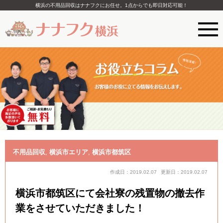
横浜の不用品回収はナナフクにお任せ。1点からでも即日対応可能！
不用品回収
,
横浜市エリア
,
横浜市都筑区
作成日：2019.02.07
更新日：2019.02.07
横浜市都筑区にて会社寮の残置物の撤去作
業をさせていただきました！