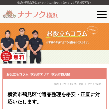
横浜の不用品回収はナナフクにお任せ。1点からでも即日対応可能！
お役立ちコラム
,
横浜市エリア
,
横浜市鶴見区
作成日：2019.05.05
更新日：2019.05.05
横浜市鶴見区で遺品整理を格安・正直に対
応いたします。