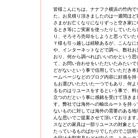
皆様こんにちは。ナナフク横浜の竹内で
た。お見積り頂きましたのは一週間ほど
さまがお亡くなりになりずっと空き家に
るとき等にご実家を使ったりしていたら
り、そろそろ売却をしようと思っていた
Ｙ様も引っ越しは経験あるが、こんなに
や、インターネットなどで調べ、数社お
おり、何から調べればいいのかという思
て、お問い合わせをいただいたみたいで
どがないという事で信用していただき本
ームページなどのブログ内容に好感を持
もお選びいただいた一つでもあり、何よ
るものはリユースをするという事で、料
立つのだという事に感銘を受けて頂きま
す。弊社では海外への輸出ルートを持っ
ないものに対しては海外の需要のある地
んな思いでご提案させて頂いております
スなどの家具は一部リユースの対象とし
たっているものばかりでしたのでご説明
今回は大型家具などが中心で、トラック