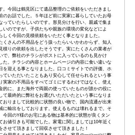
す。今回は鶴見区にて遺品整理のご依頼をいただきまし
前のお話でした。５年ほど前に実家に暮らしていたお母
なっていたらしいのです。形見分けを行い、親戚で集ま
しいのですが、子供たちや親族の環境の変化などによ
らしく今回の見積依頼をいただく事となりました。
たくさんの不用品をどう扱ったらいいかわからず、知人
見積りの依頼を出したそうです。実にたくさんの業者が
いで、弊社のチラシがポストに入っているのも見かけ
した。チラシの内容とホームページの内容に食い違いな
日を迎える事となりました。口コミサイトでの評価、ホ
っていただいたこともあり安心して任せられるという事
り実家の不用品をすべてゴミにするわけではなく、使え
金的に、また海外で両親の使っていたものが誰かの役に
して最終的に弊社をお選びいただいたという事になりま
ておりまして比較的に状態の良い物で、国内流通が出来
域に輸出をしております。使えるものは壊れるまで。そ
。今回のY様のお宅にある物は基本的に状態が良くタン
てお値引きも可能でした。家電に関しましては10年近く
をさせて頂きまして回収させて頂きました！
二台用意をさせては頂きましたが、家具の一つ一つに弊