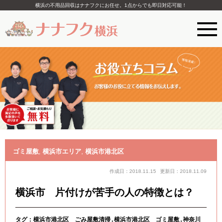
横浜の不用品回収はナナフクにお任せ。1点からでも即日対応可能！
ゴミ屋敷
,
横浜市エリア
,
横浜市港北区
作成日：2018.11.15
更新日：2018.11.09
横浜市 片付けが苦手の人の特徴とは？
タグ：
横浜市港北区 ごみ屋敷清掃
横浜市港北区 ゴミ屋敷
神奈川