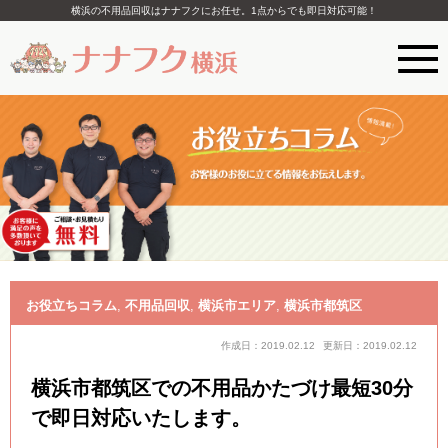
横浜の不用品回収はナナフクにお任せ。1点からでも即日対応可能！
お役立ちコラム
,
不用品回収
,
横浜市エリア
,
横浜市都筑区
作成日：2019.02.12
更新日：2019.02.12
横浜市都筑区での不用品かたづけ最短30分
で即日対応いたします。