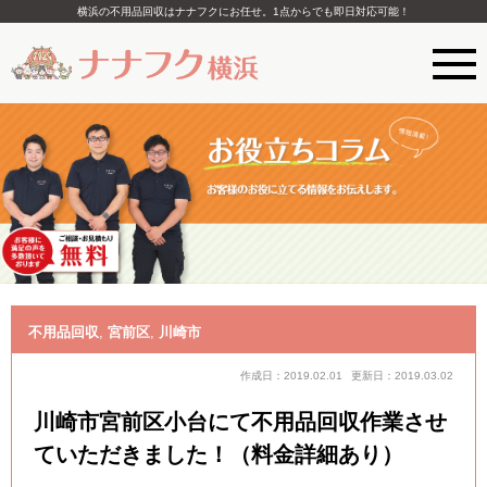
横浜の不用品回収はナナフクにお任せ。1点からでも即日対応可能！
不用品回収
,
宮前区
,
川崎市
作成日：2019.02.01
更新日：2019.03.02
川崎市宮前区小台にて不用品回収作業させ
ていただきました！（料金詳細あり）