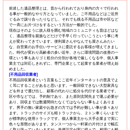
前述した遺品整理とは、昔から行われており身内の方々で行われ
る事が一般的なやり方となっていました。ご不用品などはご近所
ぐるみで譲り合ったりなどし、それでも残る不用品は市や区など
で一斉にお片づけをするという方法が一般的でした。
現在はそのように故人様を囲む地域のコミュニティも昔ほどはな
く、遺品整理を親族などだけで手早く行っていこうという事に考
えが変わってきています。便利屋さんやなんでも屋さんみたい
な、自営業のお手伝いサービスに委託するお客様が増えてきまし
た。時代が変わり高齢者の多い近年、さらに環境問題の改善の一
環という事もありゴミ処分の分別が各地で厳しくなる中、個人事
業主では対応しきれずに、専門企業として起業する業者が増え始
めました。
[不用品回収業者]
不用品回収業者という言葉もここ近年インターネットの普及でよ
く耳にすることがあると思います。一般回収できない大型家具な
どを外まで運び出し、顧客の代わりに処分を代行する業者です。
区や市などでは、予約制であり、また原則玄関先まで運ぶ必要が
あり、回収までは数週間待たなくてはならない事もよくありま
す。男手の無い家庭やお急ぎの方では予約が難しい事が多々あり
ます。トラックのサイズも軽トラックから、２トン車くらいまで
が標準的な使用トラックです。個人事業主から大手企業まで実に
色々な形態があります。タンス一つから一軒家の片付けまで幅広
く取り扱っているいますが、単価設定が実に様々で、相場にも幅