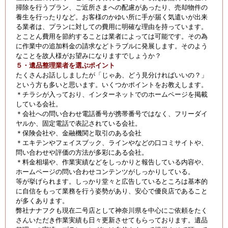
掃除を行うプラン、ご近所さまへの配慮があったり、売却物件の
養生を行ったりなど。お客様のかゆい所に手が届く気遣いが出来
る業者は、プランに対しての費用に明確な理由を持っています。
とことん費用を節約することは業者によっては可能です。その為
に作業中の追加料金の請求などトラブルに発展します。そのよう
なことを故人様がお望みになりますでしょうか？
５・遺品整理業者を選ぶポイント
たくさんお話ししましたが「じゃあ、どう見分ければいいの？」
という方も多いと思います。いくつかポイントをお教えします。
＊チラシが入っており、インターネットでのホームページを掲載
している会社。
＊会社への問い合わせ電話番号が携帯番号ではなく、フリーダイ
ヤルか、固定電話で表記されている会社。
＊保険会社や、金融機関と取引のある会社
＊エキテンやフェイスブック、ラインやなどの口コミサイトや、
問い合わせや評価の方法が多彩にある会社。
＊料金相場や、作業実績などをしっかりと報告している内容や、
ホームページの問い合わせコンテンツがしっかりしている。
等が挙げられます。しっかり堂々と広告しているところは基本的
に自信をもって業務を行う姿勢があり、安心で優良店であること
が多くあります。
弊社ナナフクも現在二号店として神奈川県を中心にご依頼をたく
さんいただき作業実績も日々更新させてもらっております。遺品