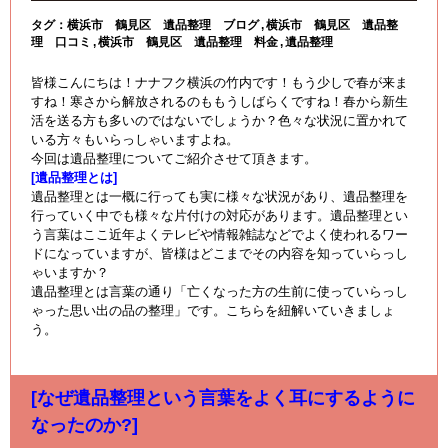
タグ：
横浜市 鶴見区 遺品整理 ブログ
横浜市 鶴見区 遺品整
理 口コミ
横浜市 鶴見区 遺品整理 料金
遺品整理
皆様こんにちは！ナナフク横浜の竹内です！もう少しで春が来ま
すね！寒さから解放されるのももうしばらくですね！春から新生
活を送る方も多いのではないでしょうか？色々な状況に置かれて
いる方々もいらっしゃいますよね。
今回は遺品整理についてご紹介させて頂きます。
[遺品整理とは]
遺品整理とは一概に行っても実に様々な状況があり、遺品整理を
行っていく中でも様々な片付けの対応があります。遺品整理とい
う言葉はここ近年よくテレビや情報雑誌などでよく使われるワー
ドになっていますが、皆様はどこまでその内容を知っていらっし
ゃいますか？
遺品整理とは言葉の通り「亡くなった方の生前に使っていらっし
ゃった思い出の品の整理」です。こちらを紐解いていきましょ
う。
[なぜ遺品整理という言葉をよく耳にするように
なったのか?]