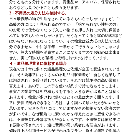
分するものを分けていきます。貴重品や、アルバム、保管された
お金なども見つかることも多々あります。
3・不用品の処分方法を検討する。
日々最低限の物で生活をされている方もいらっしゃいますが、ご
高齢の方にはよく見られるのですが、「捨てられない性格の方」
のお宅では使わなくなって久しい物でも押し入れに大切に保管さ
れている方もいらっしゃいます。そうなってくると家の約9割ほど
はいらないものになってしまい、その物量は並大抵の方法では処
分できません。中には半年、一年かけて行う方もいらっしゃいま
すが、莫大な時間を消費することになりますのでお勧めは出来ま
せん。実に9割の方が業者に依頼し片づけを行っています。
４・遺品整理業者に依頼する場合
現在では非常に多くの遺品整理のご依頼が全国で受注されていま
す。その為非常にたくさんの不用品回収業者が「新しく起業して
は淘汰され」を繰り返しています。それだけ競争率の高い業種と
言えます。あの手、この手を使い成約まで持ち込もうとします。
事実この業界では相見積もりをすると大きな差が出ることは多々
あります。物量が多ければ多いほどその差は大きく開きます。非
常に安価で契約できるところは、よく調べて頂いた方がいいかと
思います。安さを売りにはしていますがその根拠がない業者の方
が多いです。なぜ極端にに安いのかを考えたときに想像できるの
は、不法投棄以外ほぼあり得ないからです。不法投棄は依頼主に
も罰則が下されます。逆に費用が高い業者にも理由があります。
値段以上の付加サービスが行われるプラン、例えば無料で部屋の