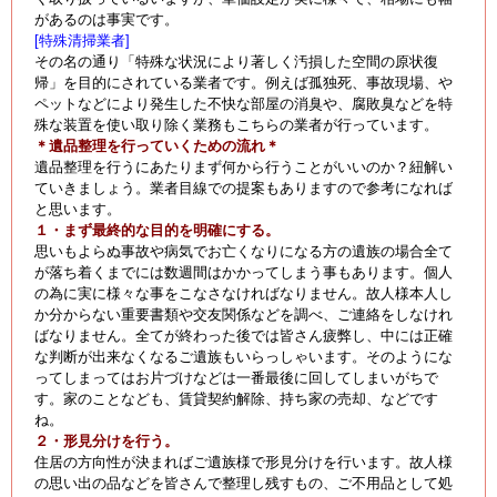
があるのは事実です。
[特殊清掃業者]
その名の通り「特殊な状況により著しく汚損した空間の原状復
帰」を目的にされている業者です。例えば孤独死、事故現場、や
ペットなどにより発生した不快な部屋の消臭や、腐敗臭などを特
殊な装置を使い取り除く業務もこちらの業者が行っています。
＊遺品整理を行っていくための流れ＊
遺品整理を行うにあたりまず何から行うことがいいのか？紐解い
ていきましょう。業者目線での提案もありますので参考になれば
と思います。
１・まず最終的な目的を明確にする。
思いもよらぬ事故や病気でお亡くなりになる方の遺族の場合全て
が落ち着くまでには数週間はかかってしまう事もあります。個人
の為に実に様々な事をこなさなければなりません。故人様本人し
か分からない重要書類や交友関係などを調べ、ご連絡をしなけれ
ばなりません。全てが終わった後では皆さん疲弊し、中には正確
な判断が出来なくなるご遺族もいらっしゃいます。そのようにな
ってしまってはお片づけなどは一番最後に回してしまいがちで
す。家のことなども、賃貸契約解除、持ち家の売却、などです
ね。
２・形見分けを行う。
住居の方向性が決まればご遺族様で形見分けを行います。故人様
の思い出の品などを皆さんで整理し残すもの、ご不用品として処