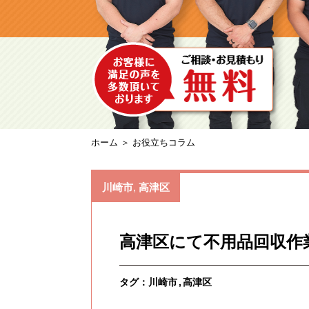
ホーム
＞ お役立ちコラム
川崎市
,
高津区
高津区にて不用品回収作
タグ：
川崎市
高津区